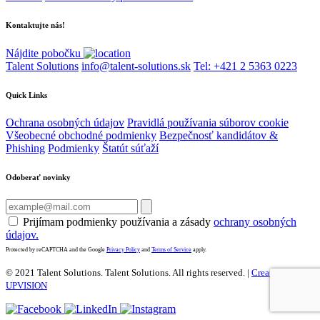
Kontaktujte nás!
Nájdite pobočku
Talent Solutions
info@talent-solutions.sk
Tel: +421 2 5363 0223
Quick Links
Ochrana osobných údajov
Pravidlá používania súborov cookie
Všeobecné obchodné podmienky
Bezpečnosť kandidátov &
Phishing
Podmienky
Štatút súťaží
Odoberať novinky
Prijímam podmienky používania a zásady
ochrany osobných
údajov.
Protected by reCAPTCHA and the Google
Privacy Policy
and
Terms of Service
apply.
© 2021 Talent Solutions. Talent Solutions.
All rights reserved. |
Created by
UPVISION