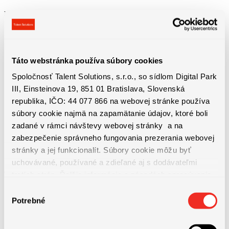
Benefity práce
Táto webstránka používa súbory cookies
• Zmluva na dobu neurčitú po 3 mesiacoch
Spoločnosť Talent Solutions, s.r.o., so sídlom Digital Park
III, Einsteinova 19, 851 01 Bratislava, Slovenská
• 5 dní dovolenky navyše (po 6 týždňoch)
republika, IČO: 44 077 866 na webovej stránke používa
súbory cookie najmä na zapamätanie údajov, ktoré boli
• Mesačné bonusy až do výšky 160 €
zadané v rámci návštevy webovej stránky a na
zabezpečenie správneho fungovania prezerania webovej
stránky a jej funkcionalít. Súbory cookie môžu byť
• Štvrťročné bonusy (na základe výkonu, individuálnych výsledkov,
uchovávané, používané a zdieľané aj s dodávateľmi
druhu projektov)
tretích strán. Ďalšie informácie o zásadách spracúvania
súborov cookie nájdete
TU
a ďalšie informácie o ochrane
Výber
osobných údajov
TU
.
Potrebné
• Ročný bonus
súhlasu