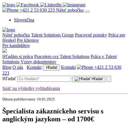
+421 2 53 630 223
Nájsť pobočku
Slovenčina
Nájsť pobočku
Talent Solutions Group
Pracovné ponuky
Práca pre
Henkel
Pre klientov
Pre kandidátov
Hľadám si prácu
Pracujem cez Talent Solutions
Práca v Talent
Solutions
Vzory dokumentov
Blog
O nás
Kontakt
Kontakt
+421 2 53 630
Hľadať
223
Hľadať
Hľadať
Späť na výsledky vyhladávania
Dátum publikovania: 10.01.2025
Špecialista zákazníckeho servisu s
anglickým jazykom – od 1700€