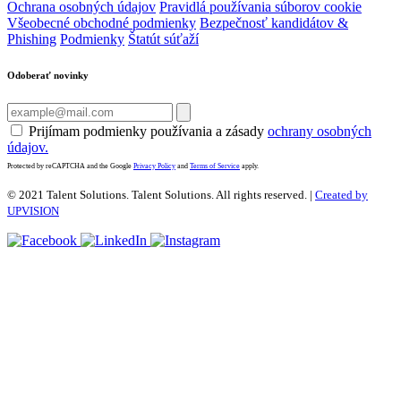
Ochrana osobných údajov
Pravidlá používania súborov cookie
Všeobecné obchodné podmienky
Bezpečnosť kandidátov &
Phishing
Podmienky
Štatút súťaží
Odoberať novinky
Prijímam podmienky používania a zásady
ochrany osobných
údajov.
Protected by reCAPTCHA and the Google
Privacy Policy
and
Terms of Service
apply.
© 2021 Talent Solutions. Talent Solutions.
All rights reserved. |
Created by
UPVISION