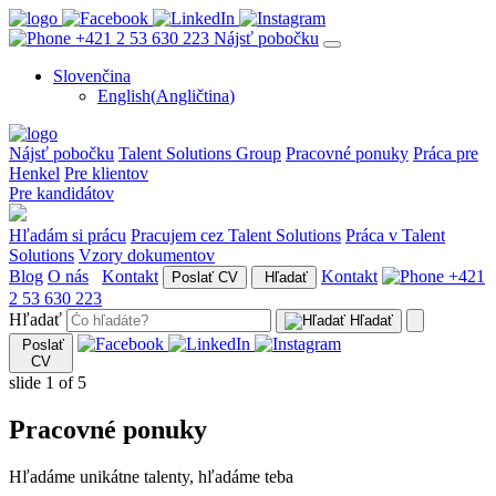
+421 2 53 630 223
Nájsť pobočku
Slovenčina
English
(
Angličtina
)
Nájsť pobočku
Talent Solutions Group
Pracovné ponuky
Práca pre
Henkel
Pre klientov
Pre kandidátov
Hľadám si prácu
Pracujem cez Talent Solutions
Práca v Talent
Solutions
Vzory dokumentov
Blog
O nás
Kontakt
Kontakt
+421
Poslať CV
Hľadať
2 53 630 223
Hľadať
Hľadať
Poslať
CV
slide
1
of 5
Pracovné ponuky
Hľadáme unikátne talenty, hľadáme teba