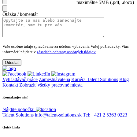
maximálne 5MB (.pdf, .docx)
Otázka / komentár
Vaše osobné údaje spracúvame za účelom vybavenia Vašej požiadavky.
Viac
informácií nájdete v
zásadách ochrany osobných údajov.
Vyhľadávač práce
Zamestnávatelia
Kariéra Talent Solutions
Blog
Kontakt
Zobraziť všetky pracovné miesta
Kontaktujte nás!
Nájdite pobočku
Talent Solutions
info@talent-solutions.sk
Tel: +421 2 5363 0223
Quick Links