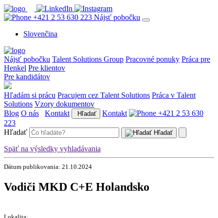
+421 2 53 630 223
Nájsť pobočku
Slovenčina
Nájsť pobočku
Talent Solutions Group
Pracovné ponuky
Práca pre
Henkel
Pre klientov
Pre kandidátov
Hľadám si prácu
Pracujem cez Talent Solutions
Práca v Talent
Solutions
Vzory dokumentov
Blog
O nás
Kontakt
Kontakt
+421 2 53 630
Hľadať
223
Hľadať
Hľadať
Späť na výsledky vyhladávania
Dátum publikovania: 21.10.2024
Vodiči MKD C+E Holandsko
Lokalita: