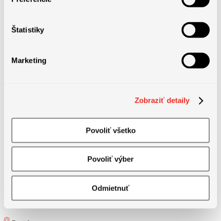
Jazykové požiadavky
Štatistiky
Marketing
Zobraziť detaily
Povoliť všetko
Táto pozícia už bola obsadená. Pozrite si prosím naše ďalšie
aktuálne ponuky práce a nájdite svoju príležitosť.
Povoliť výber
Zobraziť pracovné ponuky
Podobné pracovné ponuky
Odmietnuť
Global Process Owner – Record to Report (m/f)