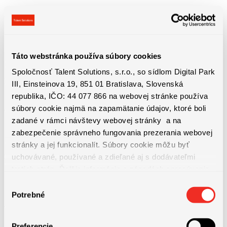
Ubytovanie zabezpečené zamestnávateľom, náklady 490 EUR
mesačne (strhávané zo mzdy)
Táto webstránka používa súbory cookies
Práca na plný úväzok (160 hodín mesačne) + nadčasy podľa
Spoločnosť Talent Solutions, s.r.o., so sídlom Digital Park
potreby
III, Einsteinova 19, 851 01 Bratislava, Slovenská
republika, IČO: 44 077 866 na webovej stránke používa
súbory cookie najmä na zapamätanie údajov, ktoré boli
Odvody z platu 500 EUR/mesiac
zadané v rámci návštevy webovej stránky a na
zabezpečenie správneho fungovania prezerania webovej
Zamestnanec platí poistenie vo výške 157,36 EUR, ktoré je
stránky a jej funkcionalít. Súbory cookie môžu byť
refundované pri vrátení daní
uchovávané, používané a zdieľané aj s dodávateľmi
tretích strán. Ďalšie informácie o zásadách spracúvania
súborov cookie nájdete
TU
a ďalšie informácie o ochrane
Výber
osobných údajov
TU
.
Potrebné
súhlasu
Preferencie