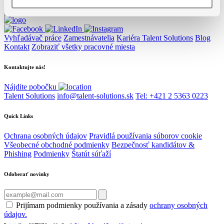
Vyhľadávač práce
Zamestnávatelia
Kariéra Talent Solutions
Blog
Kontakt
Zobraziť všetky pracovné miesta
Kontaktujte nás!
Nájdite pobočku
Talent Solutions
info@talent-solutions.sk
Tel: +421 2 5363 0223
Quick Links
Ochrana osobných údajov
Pravidlá používania súborov cookie
Všeobecné obchodné podmienky
Bezpečnosť kandidátov &
Phishing
Podmienky
Štatút súťaží
Odoberať novinky
Prijímam podmienky používania a zásady
ochrany osobných
údajov.