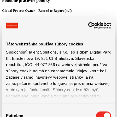
Podobné pracovné ponuky
Global Process Owner – Record to Report (m/f)
Bratislava
3800 - 4600 € + 13. plat + výkonnostný bonus
Detail pracovnej ponuky
Táto webstránka používa súbory cookies
Vodič / vodička domiešavača betónu – 13.plat a mnoho ďalších benefitov
Spoločnosť Talent Solutions, s.r.o., so sídlom Digital Park
Košice
III, Einsteinova 19, 851 01 Bratislava, Slovenská
1100 - 1650 € Priemerná hrubá mzda od 1650 € (z...
republika, IČO: 44 077 866 na webovej stránke používa
Detail pracovnej ponuky
súbory cookie najmä na zapamätanie údajov, ktoré boli
zadané v rámci návštevy webovej stránky a na
Technická údržba výrobných liniek | ubytovanie, bonusy a nadštandardné
zabezpečenie správneho fungovania prezerania webovej
príplatky
stránky a jej funkcionalít. Súbory cookie môžu byť
Bratislava
uchovávané, používané a zdieľané aj s dodávateľmi
1550 - 1750 € + dochádzkový bonus 50€ + mesačné...
tretích strán. Ďalšie informácie o zásadách spracúvania
Detail pracovnej ponuky
súborov cookie nájdete
TU
a ďalšie informácie o ochrane
Výber
osobných údajov
TU
.
Potrebné
súhlasu