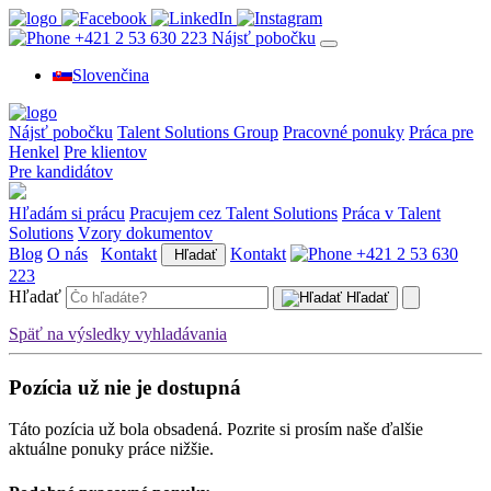
+421 2 53 630 223
Nájsť pobočku
Slovenčina
Nájsť pobočku
Talent Solutions Group
Pracovné ponuky
Práca pre
Henkel
Pre klientov
Pre kandidátov
Hľadám si prácu
Pracujem cez Talent Solutions
Práca v Talent
Solutions
Vzory dokumentov
Blog
O nás
Kontakt
Kontakt
+421 2 53 630
Hľadať
223
Hľadať
Hľadať
Späť na výsledky vyhladávania
Pozícia už nie je dostupná
Táto pozícia už bola obsadená. Pozrite si prosím naše ďalšie
aktuálne ponuky práce nižšie.