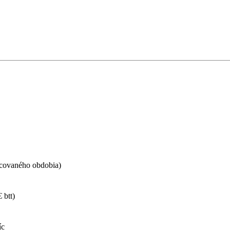
covaného obdobia)
 btt)
íc