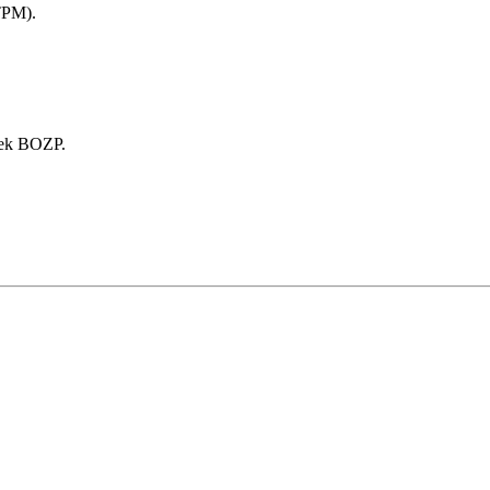
 TPM).
iek BOZP.