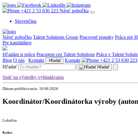
+421 2 53 630 223
Nájsť pobočku
Slovenčina
Nájsť pobočku
Talent Solutions Group
Pracovné ponuky
Práca pre H
Pre kandidátov
Hľadám si prácu
Pracujem cez Talent Solutions
Práca v Talent Soluti
Blog
O nás
Kontakt
Kontakt
+421 2 53 630 223
Hľadať
Hľadať
Hľadať
Späť na výsledky vyhladávania
Dátum publikovania: 10.06.2026
Koordinátor/Koordinátorka výroby (autom
Lokalita:
Košice