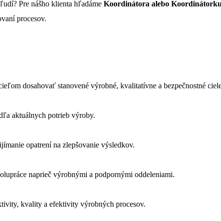
 ľudí? Pre nášho klienta hľadáme
Koordinátora alebo Koordinátork
ovaní procesov.
ieľom dosahovať stanovené výrobné, kvalitatívne a bezpečnostné ciele
odľa aktuálnych potrieb výroby.
ímanie opatrení na zlepšovanie výsledkov.
spolupráce naprieč výrobnými a podpornými oddeleniami.
vity, kvality a efektivity výrobných procesov.