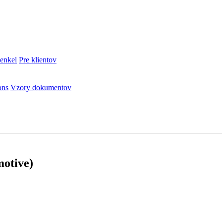
enkel
Pre klientov
ons
Vzory dokumentov
otive)