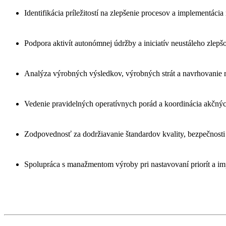
Identifikácia príležitostí na zlepšenie procesov a implementáci
Podpora aktivít autonómnej údržby a iniciatív neustáleho zlepš
Analýza výrobných výsledkov, výrobných strát a navrhovanie r
Vedenie pravidelných operatívnych porád a koordinácia akčnýc
Zodpovednosť za dodržiavanie štandardov kvality, bezpečnosti 
Spolupráca s manažmentom výroby pri nastavovaní priorít a imp