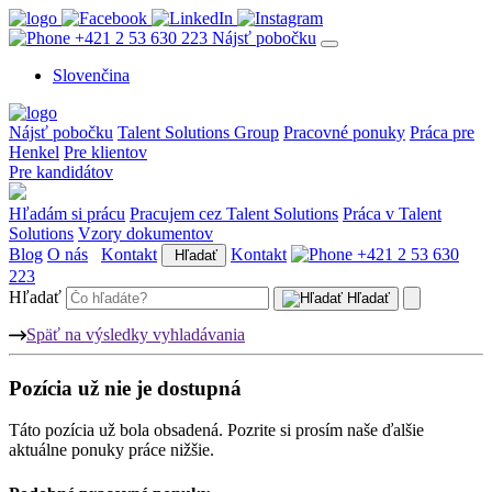
+421 2 53 630 223
Nájsť pobočku
Slovenčina
Nájsť pobočku
Talent Solutions Group
Pracovné ponuky
Práca pre
Henkel
Pre klientov
Pre kandidátov
Hľadám si prácu
Pracujem cez Talent Solutions
Práca v Talent
Solutions
Vzory dokumentov
Blog
O nás
Kontakt
Kontakt
+421 2 53 630
Hľadať
223
Hľadať
Hľadať
Späť na výsledky vyhladávania
Pozícia už nie je dostupná
Táto pozícia už bola obsadená. Pozrite si prosím naše ďalšie
aktuálne ponuky práce nižšie.