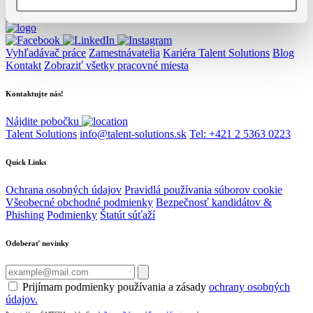
Vyhľadávač práce
Zamestnávatelia
Kariéra Talent Solutions
Blog
Kontakt
Zobraziť všetky pracovné miesta
Kontaktujte nás!
Nájdite pobočku
Talent Solutions
info@talent-solutions.sk
Tel: +421 2 5363 0223
Quick Links
Ochrana osobných údajov
Pravidlá používania súborov cookie
Všeobecné obchodné podmienky
Bezpečnosť kandidátov &
Phishing
Podmienky
Štatút súťaží
Odoberať novinky
Prijímam podmienky používania a zásady
ochrany osobných
údajov.