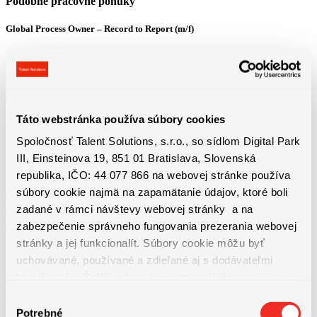
Podobné pracovné ponuky
Global Process Owner – Record to Report (m/f)
Bratislava
3800 - 4600 € + 13. plat + výkonnostný bonus
Detail pracovnej ponuky
Táto webstránka používa súbory cookies
Vodič / vodička domiešavača betónu – 13.plat a mnoho ďalších benefitov
Spoločnosť Talent Solutions, s.r.o., so sídlom Digital Park
Košice
III, Einsteinova 19, 851 01 Bratislava, Slovenská
1100 - 1650 € Priemerná hrubá mzda od 1650 € (z...
republika, IČO: 44 077 866 na webovej stránke používa
Detail pracovnej ponuky
súbory cookie najmä na zapamätanie údajov, ktoré boli
zadané v rámci návštevy webovej stránky a na
Technická údržba výrobných liniek | ubytovanie, bonusy a nadštandardné
zabezpečenie správneho fungovania prezerania webovej
príplatky
stránky a jej funkcionalít. Súbory cookie môžu byť
Bratislava
uchovávané, používané a zdieľané aj s dodávateľmi
1550 - 1750 € + dochádzkový bonus 50€ + mesačné...
tretích strán. Ďalšie informácie o zásadách spracúvania
Detail pracovnej ponuky
súborov cookie nájdete
TU
a ďalšie informácie o ochrane
Výber
osobných údajov
TU
.
Potrebné
súhlasu