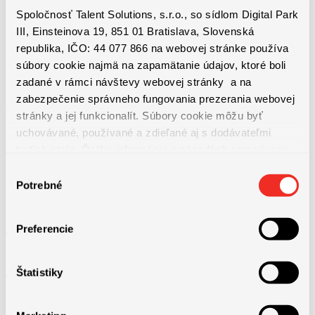
Spoločnosť Talent Solutions, s.r.o., so sídlom Digital Park
III, Einsteinova 19, 851 01 Bratislava, Slovenská
republika, IČO: 44 077 866 na webovej stránke používa
súbory cookie najmä na zapamätanie údajov, ktoré boli
zadané v rámci návštevy webovej stránky a na
zabezpečenie správneho fungovania prezerania webovej
stránky a jej funkcionalít. Súbory cookie môžu byť
Benefity práce
uchovávané, používané a zdieľané aj s dodávateľmi
tretích strán. Ďalšie informácie o zásadách spracúvania
súborov cookie nájdete
TU
a ďalšie informácie o ochrane
Výber
osobných údajov
TU
.
Potrebné
súhlasu
+ 13,14ty plat
Preferencie
– odmena za výsledok hospodárenia
Štatistiky
– príspevok zamestnávateľa na DDS