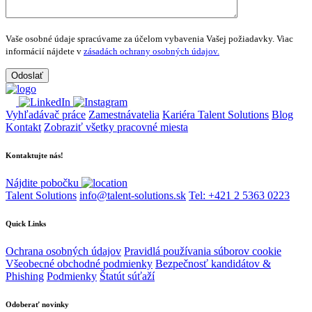
Vaše osobné údaje spracúvame za účelom vybavenia Vašej požiadavky.
Viac
informácií nájdete v
zásadách ochrany osobných údajov.
Vyhľadávač práce
Zamestnávatelia
Kariéra Talent Solutions
Blog
Kontakt
Zobraziť všetky pracovné miesta
Kontaktujte nás!
Nájdite pobočku
Talent Solutions
info@talent-solutions.sk
Tel: +421 2 5363 0223
Quick Links
Ochrana osobných údajov
Pravidlá používania súborov cookie
Všeobecné obchodné podmienky
Bezpečnosť kandidátov &
Phishing
Podmienky
Štatút súťaží
Odoberať novinky