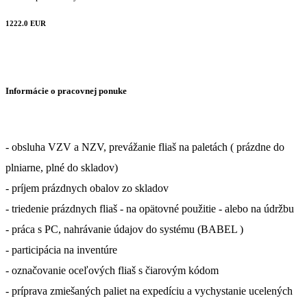
1222.0 EUR
Informácie o pracovnej ponuke
- obsluha VZV a NZV, prevážanie fliaš na paletách ( prázdne do
plniarne, plné do skladov)
- príjem prázdnych obalov zo skladov
- triedenie prázdnych fliaš - na opätovné použitie - alebo na údržbu
- práca s PC, nahrávanie údajov do systému (BABEL )
- participácia na inventúre
- označovanie oceľových fliaš s čiarovým kódom
- príprava zmiešaných paliet na expedíciu a vychystanie ucelených