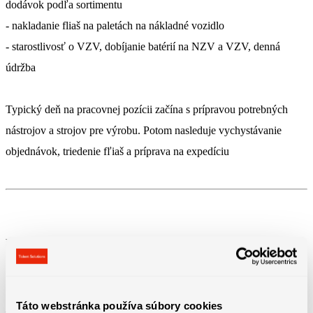
dodávok podľa sortimentu
- nakladanie fliaš na paletách na nákladné vozidlo
- starostlivosť o VZV, dobíjanie batérií na NZV a VZV, denná
údržba
Typický deň na pracovnej pozícii začína s prípravou potrebných
nástrojov a strojov pre výrobu. Potom nasleduje vychystávanie
objednávok, triedenie fľiaš a príprava na expedíciu
Požiadavky na zamestnanca
Táto webstránka používa súbory cookies
– preukaz obsluhy VZV výhodou