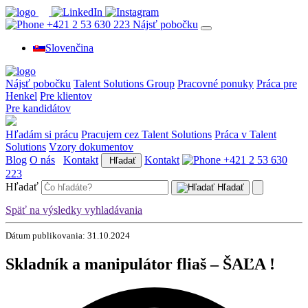
+421 2 53 630 223
Nájsť pobočku
Slovenčina
Nájsť pobočku
Talent Solutions Group
Pracovné ponuky
Práca pre
Henkel
Pre klientov
Pre kandidátov
Hľadám si prácu
Pracujem cez Talent Solutions
Práca v Talent
Solutions
Vzory dokumentov
Blog
O nás
Kontakt
Kontakt
+421 2 53 630
Hľadať
223
Hľadať
Hľadať
Späť na výsledky vyhladávania
Dátum publikovania: 31.10.2024
Skladník a manipulátor fliaš – ŠAĽA !