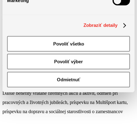
Marketing
– 6 týždňov dovolenky na zotavenie
– možnosť rastu a rozvoja v stabilnej firme
Zobraziť detaily
– pracovný čas : 37,5 hodín týždenne (príchod medzi 7:00 – 8:30
Povoliť všetko
flexibilne)
Povoliť výber
– nárok na príplatky podľa Zákonníka práce a Kolektívnej zmluvy
Odmietnuť
Ďalšie benefity vrátane firemných akcií a aktivít, odmien pri
pracovných a životných jubileách, príspevku na Multišport kartu,
príspevku na dopravu a sociálnej starostlivosti o zamestnancov