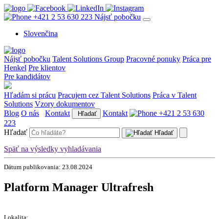
+421 2 53 630 223
Nájsť pobočku
Slovenčina
Nájsť pobočku
Talent Solutions Group
Pracovné ponuky
Práca pre
Henkel
Pre klientov
Pre kandidátov
Hľadám si prácu
Pracujem cez Talent Solutions
Práca v Talent
Solutions
Vzory dokumentov
Blog
O nás
Kontakt
Kontakt
+421 2 53 630
Hľadať
223
Hľadať
Hľadať
Späť na výsledky vyhladávania
Dátum publikovania: 23.08.2024
Platform Manager Ultrafresh
Lokalita: