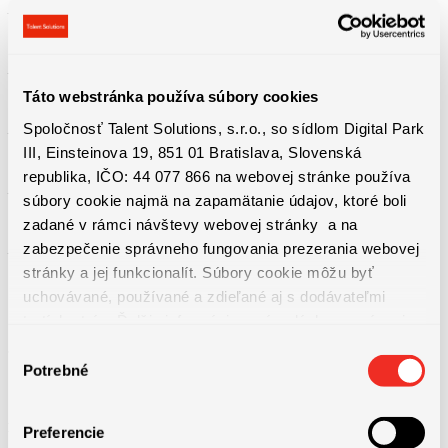
– Hlboké porozumenie logistiky a operácií dodávateľského reťazca.
– Pokročilá znalosť MS Office, Excel.
Táto webstránka používa súbory cookies
Spoločnosť Talent Solutions, s.r.o., so sídlom Digital Park
– Silná orientácia na zákazníka a služby.
III, Einsteinova 19, 851 01 Bratislava, Slovenská
republika, IČO: 44 077 866 na webovej stránke používa
– Silné analytické, vyjednávacie a komunikačné schopnosti.
súbory cookie najmä na zapamätanie údajov, ktoré boli
zadané v rámci návštevy webovej stránky a na
zabezpečenie správneho fungovania prezerania webovej
– Plynulá znalosť angličtiny (minimálne úroveň B2) a slovenčiny.
stránky a jej funkcionalít. Súbory cookie môžu byť
uchovávané, používané a zdieľané aj s dodávateľmi
tretích strán. Ďalšie informácie o zásadách spracúvania
súborov cookie nájdete
TU
a ďalšie informácie o ochrane
Výber
osobných údajov
TU
.
Potrebné
súhlasu
Benefity práce
Preferencie