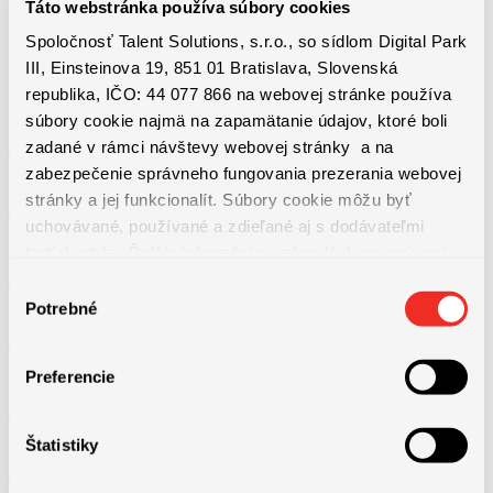
Táto webstránka používa súbory cookies
Spoločnosť Talent Solutions, s.r.o., so sídlom Digital Park
Benefity práce
III, Einsteinova 19, 851 01 Bratislava, Slovenská
republika, IČO: 44 077 866 na webovej stránke používa
súbory cookie najmä na zapamätanie údajov, ktoré boli
zadané v rámci návštevy webovej stránky a na
– príspevok na doplnkové dôchodkové poistenie
zabezpečenie správneho fungovania prezerania webovej
stránky a jej funkcionalít. Súbory cookie môžu byť
– špeciálny program loajality – príspevok na dôchodkový účet
uchovávané, používané a zdieľané aj s dodávateľmi
tretích strán. Ďalšie informácie o zásadách spracúvania
súborov cookie nájdete
TU
a ďalšie informácie o ochrane
– dotované gastrolístky
Výber
osobných údajov
TU
.
Potrebné
súhlasu
– vianočný príspevok
Preferencie
– príspevok na dopravu
Štatistiky
– podpora pri životných udalostiach