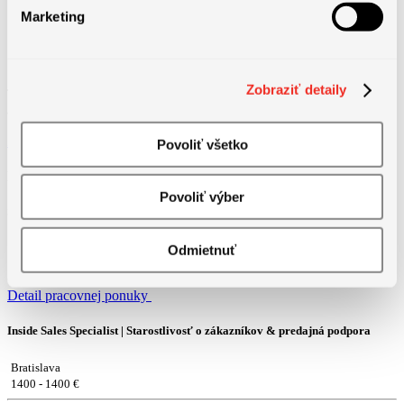
Marketing
Zobraziť detaily
Táto pozícia už bola obsadená. Pozrite si prosím naše ďalšie
aktuálne ponuky práce a nájdite svoju príležitosť.
Zobraziť pracovné ponuky
Povoliť všetko
Podobné pracovné ponuky
Povoliť výber
Strojník/strojníčka Košice
Košice
Odmietnuť
1250 - 1550 € Základná mzda + max. 350 € mesačn...
Detail pracovnej ponuky
Inside Sales Specialist | Starostlivosť o zákazníkov & predajná podpora
Bratislava
1400 - 1400 €