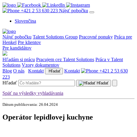
+421 2 53 630 223
Nájsť pobočku
Slovenčina
Nájsť pobočku
Talent Solutions Group
Pracovné ponuky
Práca pre
Henkel
Pre klientov
Pre kandidátov
Hľadám si prácu
Pracujem cez Talent Solutions
Práca v Talent
Solutions
Vzory dokumentov
Blog
O nás
Kontakt
Kontakt
+421 2 53 630
Hľadať
223
Hľadať
Hľadať
Späť na výsledky vyhladávania
Dátum publikovania: 26.04.2024
Operátor lepidlovej kuchyne