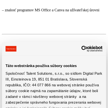
– znalosť programov MS Office a Canva na užívateľskej úrovni
Benefity práce
Táto webstránka používa súbory cookies
Spoločnosť Talent Solutions, s.r.o., so sídlom Digital Park
– v závislosti od plnenia svojich pracovných zodpovedností je
III, Einsteinova 19, 851 01 Bratislava, Slovenská
vyplácaný finančný bonus
republika, IČO: 44 077 866 na webovej stránke používa
súbory cookie najmä na zapamätanie údajov, ktoré boli
zadané v rámci návštevy webovej stránky a na
– benefitná dovolenka
zabezpečenie správneho fungovania prezerania webovej
stránky a jej funkcionalít. Súbory cookie môžu byť