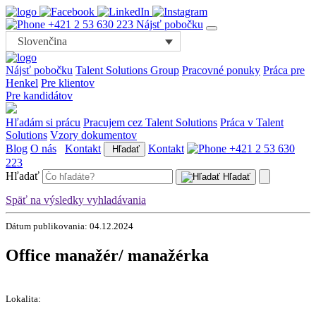
+421 2 53 630 223
Nájsť pobočku
Slovenčina
Nájsť pobočku
Talent Solutions Group
Pracovné ponuky
Práca pre
Henkel
Pre klientov
Pre kandidátov
Hľadám si prácu
Pracujem cez Talent Solutions
Práca v Talent
Solutions
Vzory dokumentov
Blog
O nás
Kontakt
Kontakt
+421 2 53 630
Hľadať
223
Hľadať
Hľadať
Späť na výsledky vyhladávania
Dátum publikovania: 04.12.2024
Office manažér/ manažérka
Lokalita: