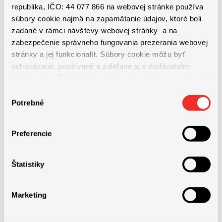
republika, IČO: 44 077 866 na webovej stránke používa
Benefity práce
súbory cookie najmä na zapamätanie údajov, ktoré boli
zadané v rámci návštevy webovej stránky a na
zabezpečenie správneho fungovania prezerania webovej
stránky a jej funkcionalít. Súbory cookie môžu byť
uchovávané, používané a zdieľané aj s dodávateľmi
variabilná zložka mzdy v závislosti od predaja
tretích strán. Ďalšie informácie o zásadách spracúvania
súborov cookie nájdete
TU
a ďalšie informácie o ochrane
Výber
osobných údajov
TU
.
Potrebné
súhlasu
služobné auto aj na súkromné účely
Preferencie
služobný telefón, notebook
Štatistiky
možnosť flexibilnej pracovnej doby a príležitostného home
office
Marketing
firemné teambuildingy a podujatia