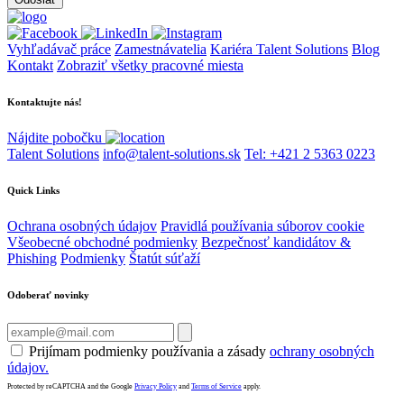
Vyhľadávač práce
Zamestnávatelia
Kariéra Talent Solutions
Blog
Kontakt
Zobraziť všetky pracovné miesta
Kontaktujte nás!
Nájdite pobočku
Talent Solutions
info@talent-solutions.sk
Tel: +421 2 5363 0223
Quick Links
Ochrana osobných údajov
Pravidlá používania súborov cookie
Všeobecné obchodné podmienky
Bezpečnosť kandidátov &
Phishing
Podmienky
Štatút súťaží
Odoberať novinky
Prijímam podmienky používania a zásady
ochrany osobných
údajov.
Protected by reCAPTCHA and the Google
Privacy Policy
and
Terms of Service
apply.