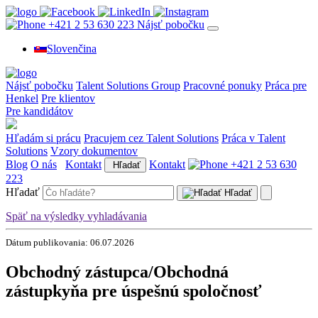
+421 2 53 630 223
Nájsť pobočku
Slovenčina
Nájsť pobočku
Talent Solutions Group
Pracovné ponuky
Práca pre
Henkel
Pre klientov
Pre kandidátov
Hľadám si prácu
Pracujem cez Talent Solutions
Práca v Talent
Solutions
Vzory dokumentov
Blog
O nás
Kontakt
Kontakt
+421 2 53 630
Hľadať
223
Hľadať
Hľadať
Späť na výsledky vyhladávania
Dátum publikovania: 06.07.2026
Obchodný zástupca/Obchodná
zástupkyňa pre úspešnú spoločnosť