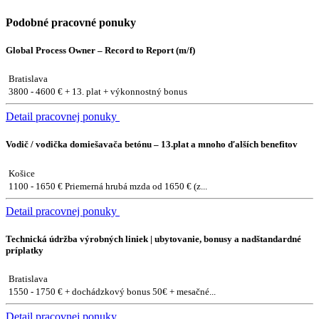
Podobné pracovné ponuky
Global Process Owner – Record to Report (m/f)
Bratislava
3800 - 4600 € + 13. plat + výkonnostný bonus
Detail pracovnej ponuky
Vodič / vodička domiešavača betónu – 13.plat a mnoho ďalších benefitov
Košice
1100 - 1650 € Priemerná hrubá mzda od 1650 € (z...
Detail pracovnej ponuky
Technická údržba výrobných liniek | ubytovanie, bonusy a nadštandardné
príplatky
Bratislava
1550 - 1750 € + dochádzkový bonus 50€ + mesačné...
Detail pracovnej ponuky