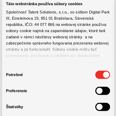
Táto webstránka používa súbory cookies
Benefity práce
Spoločnosť Talent Solutions, s.r.o., so sídlom Digital Park
III, Einsteinova 19, 851 01 Bratislava, Slovenská
republika, IČO: 44 077 866 na webovej stránke používa
súbory cookie najmä na zapamätanie údajov, ktoré boli
– nástupný bonus 1000eur
zadané v rámci návštevy webovej stránky a na
zabezpečenie správneho fungovania prezerania webovej
– 13-ty plat (1 plat navyše v priebehu aktuálneho finančného roka).
stránky a jej funkcionalít. Súbory cookie môžu byť
uchovávané, používané a zdieľané aj s dodávateľmi
tretích strán. Ďalšie informácie o zásadách spracúvania
– Dochádzkový bonus, rizikový príplatok, príplatok za poobednú
súborov cookie nájdete
TU
a ďalšie informácie o ochrane
Výber
zmenu
osobných údajov
TU
.
Potrebné
súhlasu
– 5 dní dovolenky navyše.
Preferencie
– Výhodné stravovanie priamo v závode.
Štatistiky