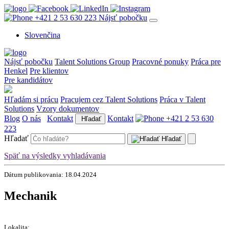
+421 2 53 630 223
Nájsť pobočku
Slovenčina
Nájsť pobočku
Talent Solutions Group
Pracovné ponuky
Práca pre
Henkel
Pre klientov
Pre kandidátov
Hľadám si prácu
Pracujem cez Talent Solutions
Práca v Talent
Solutions
Vzory dokumentov
Blog
O nás
Kontakt
Kontakt
+421 2 53 630
Hľadať
223
Hľadať
Hľadať
Späť na výsledky vyhladávania
Dátum publikovania: 18.04.2024
Mechanik
Lokalita: