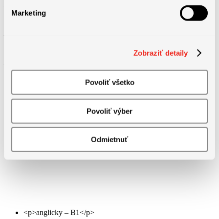
– Príplatky, jubilejné odmeny.
Marketing
– Príspevok do penzijného fondu.
Zobraziť detaily
– Firemné fitnescentrum a iné.
Povoliť všetko
Povoliť výber
Odmietnuť
Jazykové požiadavky