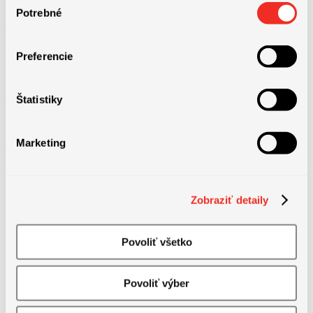
osobných údajov
TU
.
Potrebné
súhlasu
– Po 10 týždňoch práce, 14 dní oddych
Preferencie
Štatistiky
Marketing
Jazykové požiadavky
Zobraziť detaily
Povoliť všetko
Povoliť výber