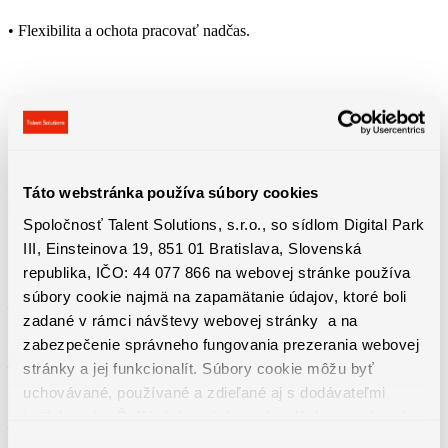
• Flexibilita a ochota pracovať nadčas.
Táto webstránka používa súbory cookies
Benefity práce
Spoločnosť Talent Solutions, s.r.o., so sídlom Digital Park
III, Einsteinova 19, 851 01 Bratislava, Slovenská
republika, IČO: 44 077 866 na webovej stránke používa
súbory cookie najmä na zapamätanie údajov, ktoré boli
– Rakúska pracovná zmluva
zadané v rámci návštevy webovej stránky a na
zabezpečenie správneho fungovania prezerania webovej
– Plat 5000€ v čistom
stránky a jej funkcionalít. Súbory cookie môžu byť
uchovávané, používané a zdieľané aj s dodávateľmi
tretích strán. Ďalšie informácie o zásadách spracúvania
– Ubytovanie a víza zabezpečené
súborov cookie nájdete
TU
a ďalšie informácie o ochrane
Výber