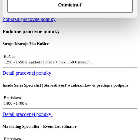
Táto pozícia už bola obsadená. Pozrite si prosím naše ďalšie
Odmietnuť
aktuálne ponuky práce a nájdite svoju príležitosť.
Zobraziť pracovné ponuky
Podobné pracovné ponuky
Strojník/strojníčka Košice
Košice
1250 - 1550 € Základná mzda + max. 350 € mesačn...
Detail pracovnej ponuky
Inside Sales Specialist | Starostlivosť o zákazníkov & predajná podpora
Bratislava
1400 - 1400 €
Detail pracovnej ponuky
Marketing Specialist – Event Coordinator
Bratislava