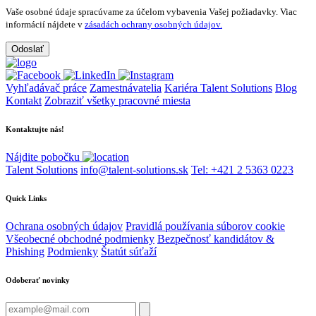
Vaše osobné údaje spracúvame za účelom vybavenia Vašej požiadavky.
Viac
informácií nájdete v
zásadách ochrany osobných údajov.
Vyhľadávač práce
Zamestnávatelia
Kariéra Talent Solutions
Blog
Kontakt
Zobraziť všetky pracovné miesta
Kontaktujte nás!
Nájdite pobočku
Talent Solutions
info@talent-solutions.sk
Tel: +421 2 5363 0223
Quick Links
Ochrana osobných údajov
Pravidlá používania súborov cookie
Všeobecné obchodné podmienky
Bezpečnosť kandidátov &
Phishing
Podmienky
Štatút súťaží
Odoberať novinky