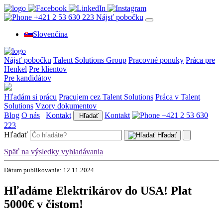
+421 2 53 630 223
Nájsť pobočku
Slovenčina
Nájsť pobočku
Talent Solutions Group
Pracovné ponuky
Práca pre
Henkel
Pre klientov
Pre kandidátov
Hľadám si prácu
Pracujem cez Talent Solutions
Práca v Talent
Solutions
Vzory dokumentov
Blog
O nás
Kontakt
Kontakt
+421 2 53 630
Hľadať
223
Hľadať
Hľadať
Späť na výsledky vyhladávania
Dátum publikovania: 12.11.2024
Hľadáme Elektrikárov do USA! Plat
5000€ v čistom!