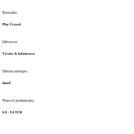
Kontrakt:
Plný Úväzok
Odvetvie:
Výroba & Inžinierstvo
Dátum nástupu:
ihneď
Platové podmienky:
6.0 - 9.0 EUR