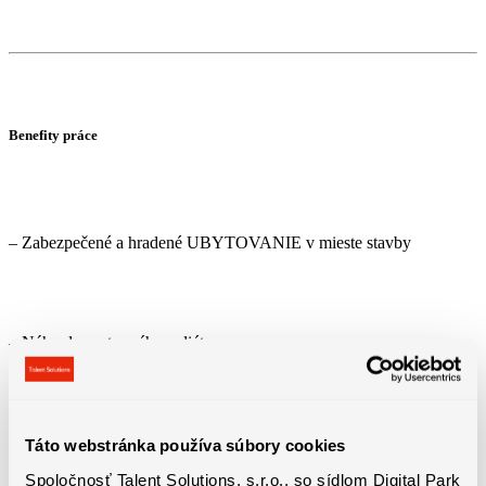
Benefity práce
– Zabezpečené a hradené UBYTOVANIE v mieste stavby
– Náhrady cestovného a diéty
​- Vianočné odmeny, odmeny zo stavieb
Táto webstránka používa súbory cookies
Spoločnosť Talent Solutions, s.r.o., so sídlom Digital Park