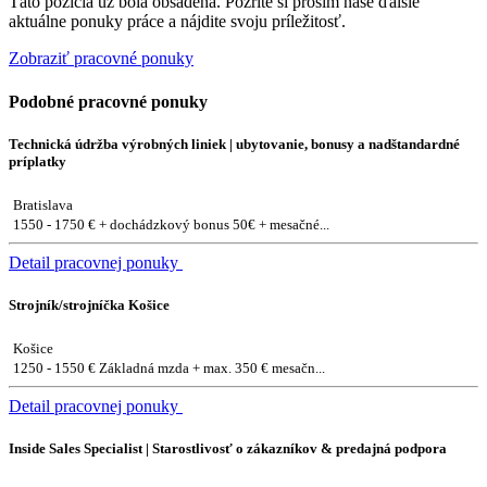
Táto pozícia už bola obsadená. Pozrite si prosím naše ďalšie
aktuálne ponuky práce a nájdite svoju príležitosť.
Zobraziť pracovné ponuky
Podobné pracovné ponuky
Technická údržba výrobných liniek | ubytovanie, bonusy a nadštandardné
príplatky
Bratislava
1550 - 1750 € + dochádzkový bonus 50€ + mesačné...
Detail pracovnej ponuky
Strojník/strojníčka Košice
Košice
1250 - 1550 € Základná mzda + max. 350 € mesačn...
Detail pracovnej ponuky
Inside Sales Specialist | Starostlivosť o zákazníkov & predajná podpora