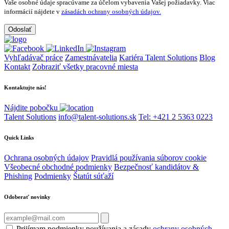
Vaše osobné údaje spracúvame za účelom vybavenia Vašej požiadavky.
Viac
informácií nájdete v
zásadách ochrany osobných údajov.
Vyhľadávač práce
Zamestnávatelia
Kariéra Talent Solutions
Blog
Kontakt
Zobraziť všetky pracovné miesta
Kontaktujte nás!
Nájdite pobočku
Talent Solutions
info@talent-solutions.sk
Tel: +421 2 5363 0223
Quick Links
Ochrana osobných údajov
Pravidlá používania súborov cookie
Všeobecné obchodné podmienky
Bezpečnosť kandidátov &
Phishing
Podmienky
Štatút súťaží
Odoberať novinky
Prijímam podmienky používania a zásady
ochrany osobných