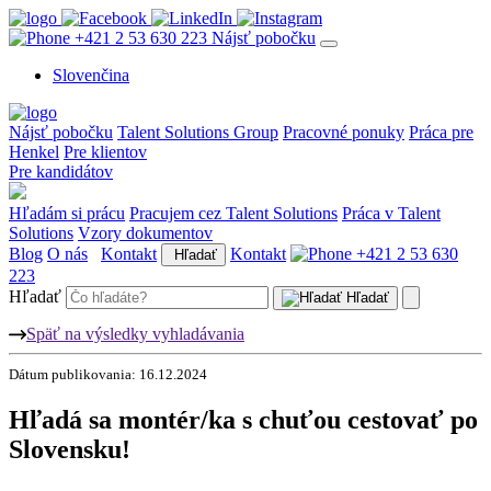
+421 2 53 630 223
Nájsť pobočku
Slovenčina
Nájsť pobočku
Talent Solutions Group
Pracovné ponuky
Práca pre
Henkel
Pre klientov
Pre kandidátov
Hľadám si prácu
Pracujem cez Talent Solutions
Práca v Talent
Solutions
Vzory dokumentov
Blog
O nás
Kontakt
Kontakt
+421 2 53 630
Hľadať
223
Hľadať
Hľadať
Späť na výsledky vyhladávania
Dátum publikovania: 16.12.2024
Hľadá sa montér/ka s chuťou cestovať po
Slovensku!