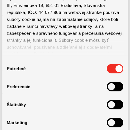
III, Einsteinova 19, 851 01 Bratislava, Slovenská
republika, IČO: 44 077 866 na webovej stránke používa
​- Vzdelávanie
súbory cookie najmä na zapamätanie údajov, ktoré boli
zadané v rámci návštevy webovej stránky a na
zabezpečenie správneho fungovania prezerania webovej
stránky a jej funkcionalít. Súbory cookie môžu byť
​- Ročné prehodnocovanie mzdy​
uchovávané, používané a zdieľané aj s dodávateľmi
tretích strán. Ďalšie informácie o zásadách spracúvania
súborov cookie nájdete
TU
a ďalšie informácie o ochrane
Výber
osobných údajov
TU
.
Potrebné
súhlasu
Preferencie
Jazykové požiadavky
Štatistiky
Marketing