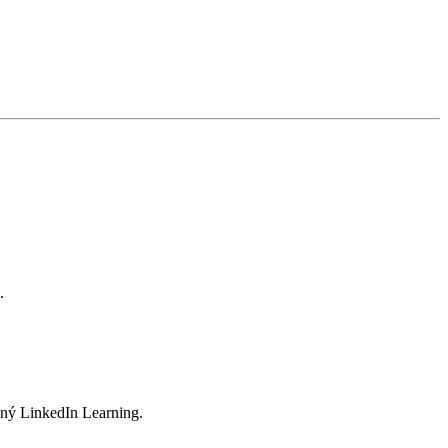
.
čný LinkedIn Learning.