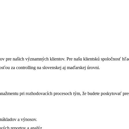
ntov pre našich významných klientov. Pre našu klientskú spoločnosť h
ou za controlling na slovenskej aj maďarskej úrovni.
ažmentu pri rozhodovacích procesoch tým, že budete poskytovať pres
 nákladov a výnosov.
ových reportov a analýz.