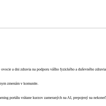
é ovocie a dni zdravia na podporu vášho fyzického a duševného zdravia
tívnym zmenám v komunite.
arning portálu vrátane kurzov zameraných na AI, prepojený na nekone