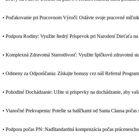
• Poďakovanie pri Pracovnom Výročí: Oslávte svoje pracovné míľni
• Podpora Rodiny: Využite štedrý Príspevok pri Narodení Dieťaťa na 
• Komplexná Zdravotná Starostlivosť: Využite špičkovú zdravotnú star
• Odmeny za Odporúčania: Získajte bonusy cez náš Referral Program 
• Pohodlné Dochádzanie: Užite si príspevky na dochádzanie, aby vaša
• Vianočné Prekvapenia: Potešte sa balíčkami od Santa Clausa počas 
• Podpora počas PN: Nadštandardná kompenzácia počas prácenescho