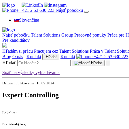
+421 2 53 630 223
Nájsť pobočku
Slovenčina
Nájsť pobočku
Talent Solutions Group
Pracovné ponuky
Práca pre H
Pre kandidátov
Hľadám si prácu
Pracujem cez Talent Solutions
Práca v Talent Soluti
Blog
O nás
Kontakt
Kontakt
+421 2 53 630 223
Hľadať
Hľadať
Hľadať
Späť na výsledky vyhladávania
Dátum publikovania: 16.09.2024
Expert Controlling
Lokalita:
Bratislavský kraj