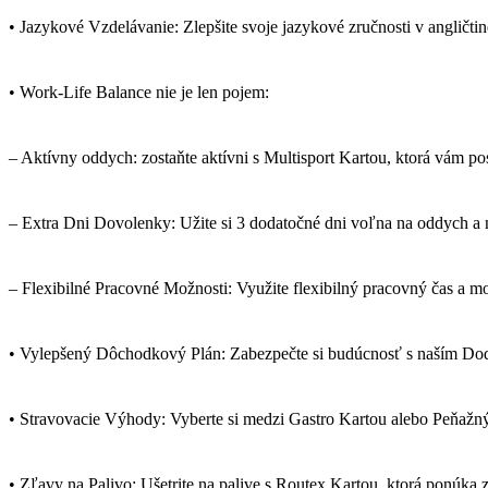
• Jazykové Vzdelávanie: Zlepšite svoje jazykové zručnosti v angličti
• Work-Life Balance nie je len pojem:
– Aktívny oddych: zostaňte aktívni s Multisport Kartou, ktorá vám p
– Extra Dni Dovolenky: Užite si 3 dodatočné dni voľna na oddych a n
– Flexibilné Pracovné Možnosti: Využite flexibilný pracovný čas a 
• Vylepšený Dôchodkový Plán: Zabezpečte si budúcnosť s naším 
• Stravovacie Výhody: Vyberte si medzi Gastro Kartou alebo Peňažný
• Zľavy na Palivo: Ušetrite na palive s Routex Kartou, ktorá ponúka