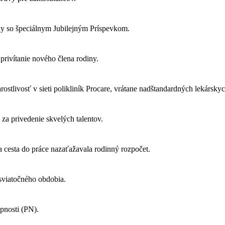
ky so špeciálnym Jubilejným Príspevkom.
privítanie nového člena rodiny.
ostlivosť v sieti polikliník Procare, vrátane nadštandardných lekársk
za privedenie skvelých talentov.
 cesta do práce nazaťažavala rodinný rozpočet.
sviatočného obdobia.
pnosti (PN).