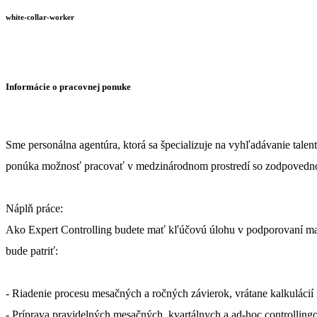
white-collar-worker
Informácie o pracovnej ponuke
Sme personálna agentúra, ktorá sa špecializuje na vyhľadávanie tale
ponúka možnosť pracovať v medzinárodnom prostredí so zodpovednosť
Náplň práce:
Ako Expert Controlling budete mať kľúčovú úlohu v podporovaní man
bude patriť:
- Riadenie procesu mesačných a ročných závierok, vrátane kalkulácií
- Príprava pravidelných mesačných, kvartálnych a ad-hoc controlling