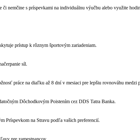
ne či nemčine s príspevkami na individuálnu výučbu alebo využite hodin
oskytuje prístup k rôznym športovým zariadeniam.
ačerpanie síl.
možnosť práce na diaľku až 8 dní v mesiaci pre lepšiu rovnováhu med
Dodatočným Dôchodkovým Poistením cez DDS Tatra Banka.
m Príspevkom na Stravu podľa vašich preferencií.
 zľavy pre zamestnancov.