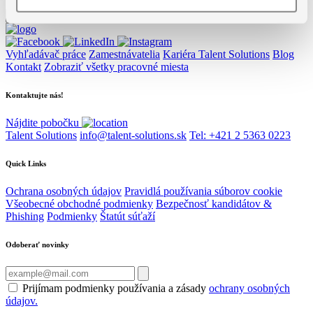
Vyhľadávač práce
Zamestnávatelia
Kariéra Talent Solutions
Blog
Kontakt
Zobraziť všetky pracovné miesta
Kontaktujte nás!
Nájdite pobočku
Talent Solutions
info@talent-solutions.sk
Tel: +421 2 5363 0223
Quick Links
Ochrana osobných údajov
Pravidlá používania súborov cookie
Všeobecné obchodné podmienky
Bezpečnosť kandidátov &
Phishing
Podmienky
Štatút súťaží
Odoberať novinky
Prijímam podmienky používania a zásady
ochrany osobných
údajov.