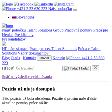
+421 2 53 630 223
Nájsť pobočku
Slovenčina
Nájsť pobočku
Talent Solutions Group
Pracovné ponuky
Práca pre
Henkel
Pre klientov
Pre kandidátov
Hľadám si prácu
Pracujem cez Talent Solutions
Práca v Talent
Solutions
Vzory dokumentov
Blog
O nás
Kontakt
Kontakt
+421 2 53 630
Hľadať
223
Hľadať
Hľadať
Späť na výsledky vyhladávania
Pozícia už nie je dostupná
Táto pozícia už bola obsadená. Pozrite si prosím naše ďalšie
aktuálne ponuky práce nižšie.