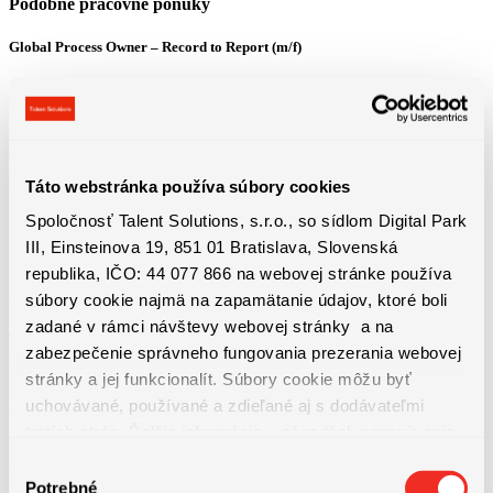
Podobné pracovné ponuky
Global Process Owner – Record to Report (m/f)
Bratislava
3800 - 4600 € + 13. plat + výkonnostný bonus
Detail pracovnej ponuky
Táto webstránka používa súbory cookies
Vodič / vodička domiešavača betónu – 13.plat a mnoho ďalších benefitov
Spoločnosť Talent Solutions, s.r.o., so sídlom Digital Park
Košice
III, Einsteinova 19, 851 01 Bratislava, Slovenská
1100 - 1650 € Priemerná hrubá mzda od 1650 € (z...
republika, IČO: 44 077 866 na webovej stránke používa
Detail pracovnej ponuky
súbory cookie najmä na zapamätanie údajov, ktoré boli
zadané v rámci návštevy webovej stránky a na
Technická údržba výrobných liniek | ubytovanie, bonusy a nadštandardné
zabezpečenie správneho fungovania prezerania webovej
príplatky
stránky a jej funkcionalít. Súbory cookie môžu byť
Bratislava
uchovávané, používané a zdieľané aj s dodávateľmi
1550 - 1750 € + dochádzkový bonus 50€ + mesačné...
tretích strán. Ďalšie informácie o zásadách spracúvania
Detail pracovnej ponuky
súborov cookie nájdete
TU
a ďalšie informácie o ochrane
Výber
osobných údajov
TU
.
Potrebné
súhlasu