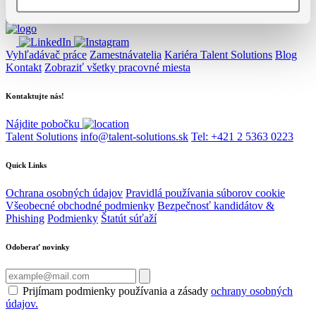
Vyhľadávač práce
Zamestnávatelia
Kariéra Talent Solutions
Blog
Kontakt
Zobraziť všetky pracovné miesta
Kontaktujte nás!
Nájdite pobočku
Talent Solutions
info@talent-solutions.sk
Tel: +421 2 5363 0223
Quick Links
Ochrana osobných údajov
Pravidlá používania súborov cookie
Všeobecné obchodné podmienky
Bezpečnosť kandidátov &
Phishing
Podmienky
Štatút súťaží
Odoberať novinky
Prijímam podmienky používania a zásady
ochrany osobných
údajov.