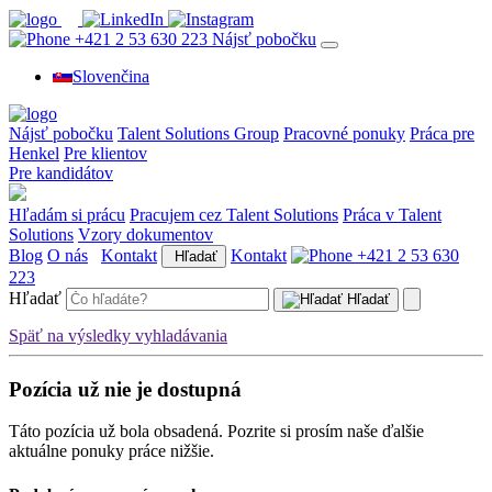
+421 2 53 630 223
Nájsť pobočku
Slovenčina
Nájsť pobočku
Talent Solutions Group
Pracovné ponuky
Práca pre
Henkel
Pre klientov
Pre kandidátov
Hľadám si prácu
Pracujem cez Talent Solutions
Práca v Talent
Solutions
Vzory dokumentov
Blog
O nás
Kontakt
Kontakt
+421 2 53 630
Hľadať
223
Hľadať
Hľadať
Späť na výsledky vyhladávania
Pozícia už nie je dostupná
Táto pozícia už bola obsadená. Pozrite si prosím naše ďalšie
aktuálne ponuky práce nižšie.