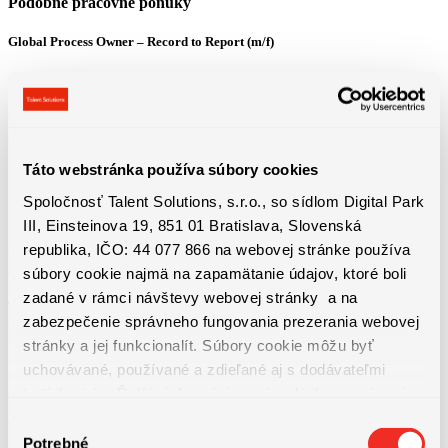
Podobné pracovné ponuky
Global Process Owner – Record to Report (m/f)
Bratislava
3800 - 4600 € + 13. plat + výkonnostný bonus
Detail pracovnej ponuky
Táto webstránka používa súbory cookies
Vodič / vodička domiešavača betónu – 13.plat a mnoho ďalších benefitov
Spoločnosť Talent Solutions, s.r.o., so sídlom Digital Park
Košice
III, Einsteinova 19, 851 01 Bratislava, Slovenská
1100 - 1650 € Priemerná hrubá mzda od 1650 € (z...
republika, IČO: 44 077 866 na webovej stránke používa
Detail pracovnej ponuky
súbory cookie najmä na zapamätanie údajov, ktoré boli
zadané v rámci návštevy webovej stránky a na
Technická údržba výrobných liniek | ubytovanie, bonusy a nadštandardné
zabezpečenie správneho fungovania prezerania webovej
príplatky
stránky a jej funkcionalít. Súbory cookie môžu byť
Bratislava
uchovávané, používané a zdieľané aj s dodávateľmi
1550 - 1750 € + dochádzkový bonus 50€ + mesačné...
tretích strán. Ďalšie informácie o zásadách spracúvania
Detail pracovnej ponuky
súborov cookie nájdete
TU
a ďalšie informácie o ochrane
Výber
osobných údajov
TU
.
Potrebné
súhlasu