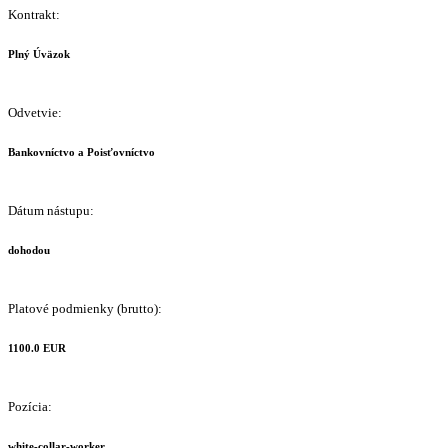
Kontrakt:
Plný Úväzok
Odvetvie:
Bankovníctvo a Poisťovníctvo
Dátum nástupu:
dohodou
Platové podmienky (brutto):
1100.0 EUR
Pozícia:
white-collar-worker