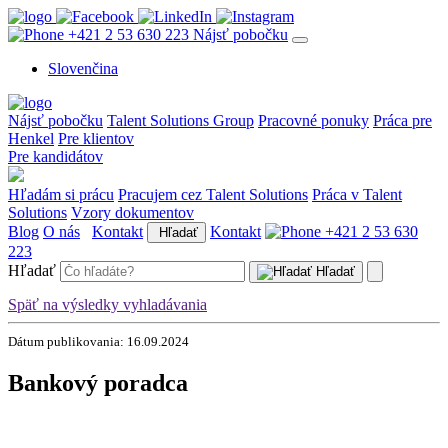
+421 2 53 630 223
Nájsť pobočku
Slovenčina
Nájsť pobočku
Talent Solutions Group
Pracovné ponuky
Práca pre
Henkel
Pre klientov
Pre kandidátov
Hľadám si prácu
Pracujem cez Talent Solutions
Práca v Talent
Solutions
Vzory dokumentov
Blog
O nás
Kontakt
Kontakt
+421 2 53 630
Hľadať
223
Hľadať
Hľadať
Späť na výsledky vyhladávania
Dátum publikovania: 16.09.2024
Bankový poradca