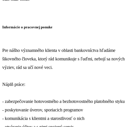
Informácie o pracovnej ponuke
Pre nášho významného klienta v oblasti bankovníctva hľadáme
šikovného človeka, ktorý rád komunikuje s ľuďmi, nebojí sa nových
výziev, rád sa učí nové veci.
Náplň práce:
- zabezpečovanie hotovostného a bezhotovostného platobného styku
- poskytovanie úverov, sporiacich programov
- komunikácia s klientmi a starostlivosť o nich
- otváranie účtov a s nimi spojený servis