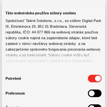
Táto webstránka používa súbory cookies
Spoločnosť Talent Solutions, s.r.o., so sídlom Digital Park
III, Einsteinova 19, 851 01 Bratislava, Slovenská
republika, IČO: 44 077 866 na webovej stránke používa
Benefity práce
súbory cookie najmä na zapamätanie údajov, ktoré boli
zadané v rámci návštevy webovej stránky a na
zabezpečenie správneho fungovania prezerania webovej
stránky a jej funkcionalít. Súbory cookie môžu byť
– dvojmesačný rozvojový program
uchovávané, používané a zdieľané aj s dodávateľmi
tretích strán. Ďalšie informácie o zásadách spracúvania
– možnosť sa kariérne rozvíjať
súborov cookie nájdete
TU
a ďalšie informácie o ochrane
Výber
osobných údajov
TU
.
Potrebné
súhlasu
– bankové produkty zadarmo alebo za zvýhodnených podmienok
Preferencie
– mesačné bonusy od 150 EUR do 500 EUR