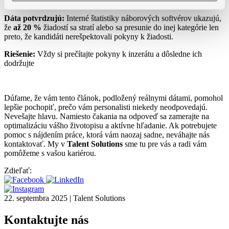
žiadosť sa môže stratiť v spame alebo skončiť v nesprávnej zložke.
Dáta potvrdzujú:
Interné štatistiky náborových softvérov ukazujú,
že
až 20 %
žiadostí sa stratí alebo sa presunie do inej kategórie len
preto, že kandidáti nerešpektovali pokyny k žiadosti.
Riešenie:
Vždy si prečítajte pokyny k inzerátu a dôsledne ich
dodržujte
Dúfame, že vám tento článok, podložený reálnymi dátami, pomohol
lepšie pochopiť, prečo vám personalisti niekedy neodpovedajú.
Nevešajte hlavu. Namiesto čakania na odpoveď sa zamerajte na
optimalizáciu vášho životopisu a aktívne hľadanie. Ak potrebujete
pomoc s nájdením práce, ktorá vám naozaj sadne, neváhajte nás
kontaktovať. My v
Talent Solutions
sme tu pre vás a radi vám
pomôžeme s vašou kariérou.
Zdieľať:
22. septembra 2025 | Talent Solutions
Kontaktujte nás