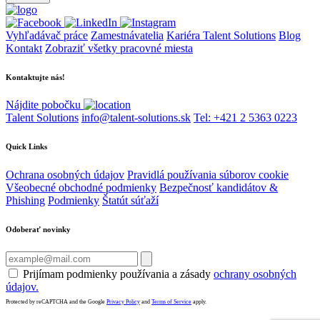
Vyhľadávač práce
Zamestnávatelia
Kariéra Talent Solutions
Blog
Kontakt
Zobraziť všetky pracovné miesta
Kontaktujte nás!
Nájdite pobočku
Talent Solutions
info@talent-solutions.sk
Tel: +421 2 5363 0223
Quick Links
Ochrana osobných údajov
Pravidlá používania súborov cookie
Všeobecné obchodné podmienky
Bezpečnosť kandidátov &
Phishing
Podmienky
Štatút súťaží
Odoberať novinky
Prijímam podmienky používania a zásady
ochrany osobných
údajov.
Protected by reCAPTCHA and the Google
Privacy Policy
and
Terms of Service
apply.