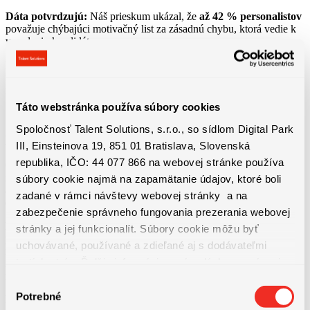
Dáta potvrdzujú:
Náš prieskum ukázal, že
až 42 % personalistov
považuje chýbajúci motivačný list za zásadnú chybu, ktorá vedie k
vyradeniu kandidáta.
Riešenie:
Vždy pridajte krátky, no silný
motivačný list
. Vyhnite sa
frázam a namiesto toho napíšte, čo vás na danej pozícii láka a ako
môžete firme pomôcť.
Táto webstránka používa súbory cookies
Spoločnosť Talent Solutions, s.r.o., so sídlom Digital Park
Máte chyby v životopise
III, Einsteinova 19, 851 01 Bratislava, Slovenská
republika, IČO: 44 077 866 na webovej stránke používa
Gramatické chyby, preklepy alebo nevhodné formátovanie pôsobia
neprofesionálne. Ak personalista narazí na chyby, môže vás
súbory cookie najmä na zapamätanie údajov, ktoré boli
automaticky vyradiť, pretože to ukazuje nedostatok pozornosti k
zadané v rámci návštevy webovej stránky a na
detailom.
zabezpečenie správneho fungovania prezerania webovej
Dáta potvrdzujú:
Podľa štúdie CareerBuilder až
79 %
stránky a jej funkcionalít. Súbory cookie môžu byť
personalistov
uviedlo, že jediná gramatická chyba v životopise
uchovávané, používané a zdieľané aj s dodávateľmi
môže byť dôvodom na vyradenie inak kvalifikovaného kandidáta.
tretích strán. Ďalšie informácie o zásadách spracúvania
Avšak ide o starší prieskum a teraz až takí kritickí recruiteri byť
nemôžu.
súborov cookie nájdete
TU
a ďalšie informácie o ochrane
Výber
osobných údajov
TU
.
Potrebné
Riešenie:
Pred odoslaním si životopis dôkladne skontrolujte,
súhlasu