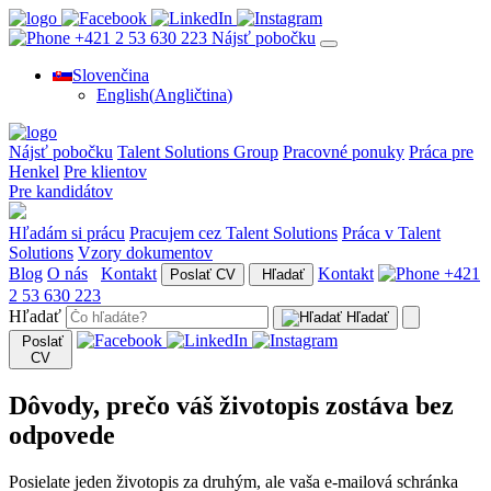
+421 2 53 630 223
Nájsť pobočku
Slovenčina
English
(
Angličtina
)
Nájsť pobočku
Talent Solutions Group
Pracovné ponuky
Práca pre
Henkel
Pre klientov
Pre kandidátov
Hľadám si prácu
Pracujem cez Talent Solutions
Práca v Talent
Solutions
Vzory dokumentov
Blog
O nás
Kontakt
Kontakt
+421
Poslať CV
Hľadať
2 53 630 223
Hľadať
Hľadať
Poslať
CV
Dôvody, prečo váš životopis zostáva bez
odpovede
Posielate jeden životopis za druhým, ale vaša e-mailová schránka