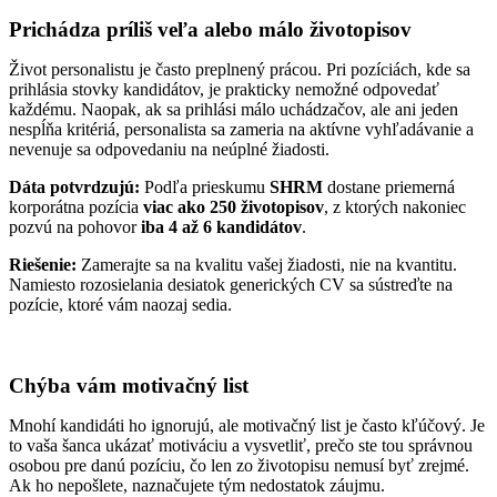
Prichádza príliš veľa alebo málo životopisov
Život personalistu je často preplnený prácou. Pri pozíciách, kde sa
prihlásia stovky kandidátov, je prakticky nemožné odpovedať
každému. Naopak, ak sa prihlási málo uchádzačov, ale ani jeden
nespĺňa kritériá, personalista sa zameria na aktívne vyhľadávanie a
nevenuje sa odpovedaniu na neúplné žiadosti.
Dáta potvrdzujú:
Podľa prieskumu
SHRM
dostane priemerná
korporátna pozícia
viac ako 250 životopisov
, z ktorých nakoniec
pozvú na pohovor
iba 4 až 6 kandidátov
.
Riešenie:
Zamerajte sa na kvalitu vašej žiadosti, nie na kvantitu.
Namiesto rozosielania desiatok generických CV sa sústreďte na
pozície, ktoré vám naozaj sedia.
Chýba vám motivačný list
Mnohí kandidáti ho ignorujú, ale motivačný list je často kľúčový. Je
to vaša šanca ukázať motiváciu a vysvetliť, prečo ste tou správnou
osobou pre danú pozíciu, čo len zo životopisu nemusí byť zrejmé.
Ak ho nepošlete, naznačujete tým nedostatok záujmu.