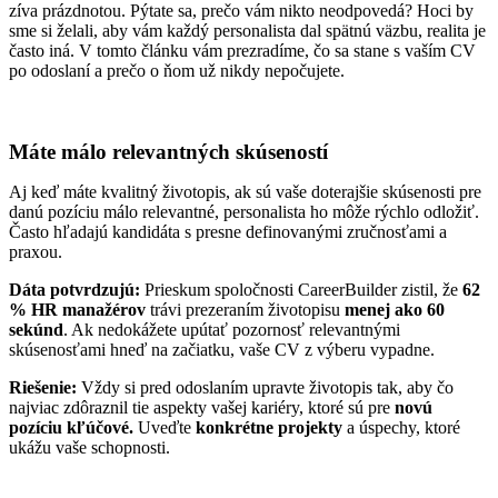
zíva prázdnotou. Pýtate sa, prečo vám nikto neodpovedá? Hoci by
sme si želali, aby vám každý personalista dal spätnú väzbu, realita je
často iná. V tomto článku vám prezradíme, čo sa stane s vaším CV
po odoslaní a prečo o ňom už nikdy nepočujete.
Máte málo relevantných skúseností
Aj keď máte kvalitný životopis, ak sú vaše doterajšie skúsenosti pre
danú pozíciu málo relevantné, personalista ho môže rýchlo odložiť.
Často hľadajú kandidáta s presne definovanými zručnosťami a
praxou.
Dáta potvrdzujú:
Prieskum spoločnosti CareerBuilder zistil, že
62
% HR manažérov
trávi prezeraním životopisu
menej ako 60
sekúnd
. Ak nedokážete upútať pozornosť relevantnými
skúsenosťami hneď na začiatku, vaše CV z výberu vypadne.
Riešenie:
Vždy si pred odoslaním upravte životopis tak, aby čo
najviac zdôraznil tie aspekty vašej kariéry, ktoré sú pre
novú
pozíciu kľúčové.
Uveďte
konkrétne projekty
a úspechy, ktoré
ukážu vaše schopnosti.