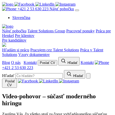
+421 2 53 630 223
Nájsť pobočku
Slovenčina
Nájsť pobočku
Talent Solutions Group
Pracovné ponuky
Práca pre
Henkel
Pre klientov
Pre kandidátov
Hľadám si prácu
Pracujem cez Talent Solutions
Práca v Talent
Solutions
Vzory dokumentov
Blog
O nás
Kontakt
Kontakt
Poslať CV
Hľadať
+421 2 53 630 223
Hľadať
Hľadať
Poslať
CV
Video-pohovor – súčasť moderného
hiringu
Zaujíma Vás, čo všetko stojí za čoraz vyhľadávanejšou súčasťou