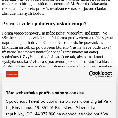
moderného hiringu – video-pohovorom? Možno sú očakávania
rôzne, a práve preto pre Vás uvádzame v nasledujúcom článku
zhrnutie hlavných bodov.
Prečo sa video-pohovory uskutočňujú?
Forma video-pohovoru sa môže poňať viacerými spôsobmi. Vo
všeobecnosti je to veľakrát akási forma pred-výberu a môže vyzerať
napríklad aj nasledovne. Od spoločnosti obdržíte pozvánku s
kliknutím na odkaz, po otvorení ktorého Vás na webe bude čakať
už niekoľko vopred nahratých videí zamestnancami danej
spoločnosti. Zvyčajne sú videá natočené tak, aby sa na konci
vyskytla otázka súvisiaca s pracovnou pozíciou, na ktorú sa hlásite.
V takomto prípade je Vašou úlohou odpovedať na videá rovnakou
formou – nahrať krátku, ale výstižnú odpoveď na danú otázku.
Zvyčajne máte niekoľko sekúnd na prípravu, ako lepšie však bude
pôsobiť Vaše autentické odpovedanie. Nie je potrebné si odpoveď
nacvičovať, pretože môžete pôsobiť strojene. Odporúčame si skôr v
hlave pripraviť akúsi osnovu a body, ku ktorým sa chcete vyjadriť –
Táto webstránka používa súbory cookies
a pri odpovedi sa ich držať.
Spoločnosť Talent Solutions, s.r.o., so sídlom Digital Park
III, Einsteinova 19, 851 01 Bratislava, Slovenská
Druhým spôsobom môže byť video-pohovor uskutočnený ako
republika, IČO: 44 077 866 na webovej stránke používa
náhrada „offline“ pohovoru. To znamená, že si so spoločnosťou