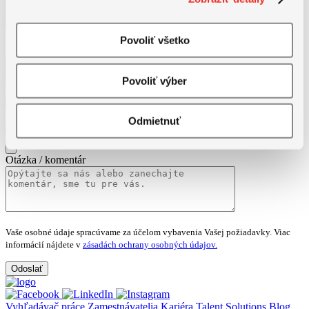
Priezvisko
*
Telefónne
číslo
*
E-
Povoliť všetko
mailová adresa
*
Kraj
Povoliť výber
Mám záujem
CV / Životopis
Odmietnuť
maximálne 5MB (.pdf, .docx)
Otázka / komentár
Vaše osobné údaje spracúvame za účelom vybavenia Vašej požiadavky.
Viac
informácií nájdete v
zásadách ochrany osobných údajov.
Vyhľadávač práce
Zamestnávatelia
Kariéra Talent Solutions
Blog