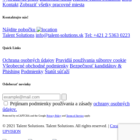
Kontakt
Zobraziť všetky pracovné miesta
Kontaktujte nás!
Nájdite pobočku
Talent Solutions
info@talent-solutions.sk
Tel: +421 2 5363 0223
Quick Links
Ochrana osobných údajov
Pravidlá používania súborov cookie
Všeobecné obchodné podmienky
Bezpečnosť kandidátov &
Phishing
Podmienky
Štatút súťaží
Odoberať novinky
Prijímam podmienky používania a zásady
ochrany osobných
údajov.
Protected by reCAPTCHA and the Google
Privacy Policy
and
Terms of Service
apply.
© 2021 Talent Solutions. Talent Solutions.
All rights reserved. |
Created by
UPVISION