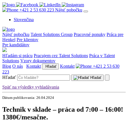
+421 2 53 630 223
Nájsť pobočku
Slovenčina
Nájsť pobočku
Talent Solutions Group
Pracovné ponuky
Práca pre
Henkel
Pre klientov
Pre kandidátov
Hľadám si prácu
Pracujem cez Talent Solutions
Práca v Talent
Solutions
Vzory dokumentov
Blog
O nás
Kontakt
Kontakt
+421 2 53 630
Hľadať
223
Hľadať
Hľadať
Späť na výsledky vyhladávania
Dátum publikovania: 26.04.2024
Technik v sklade – práca od 7:00 – 16:00!
1380€/mesačne.