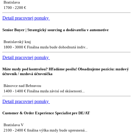
Bratislava
1700 - 2200 €
Detail pracovnej ponuky
Senior Buyer | Strategický sourcing a dodávatelia v automotive
Bratislavský kraj
1800 - 3000 € Finálna mzda bude dohodnutá indiv...
Detail pracovnej ponuky
Máte mzdy pod kontrolou? Hľadáme posilu! Obsadzujeme pozíciu: mzdový
účtovník / mzdová účtovníčka
Bánovce nad Bebravou
1400 - 1400 € Finálna mzda závisí od skúsenosti...
Detail pracovnej ponuky
Customer & Order Experience Specialist pre DE/AT
Bratislava V
2100 - 2400 € finálna výška mzdy bude upresnená...