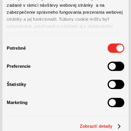
– obratové bonusy,
zadané v rámci návštevy webovej stránky a na
zabezpečenie správneho fungovania prezerania webovej
stránky a jej funkcionalít. Súbory cookie môžu byť
– firemný telefón,
uchovávané, používané a zdieľané aj s dodávateľmi
tretích strán. Ďalšie informácie o zásadách spracúvania
– príspevok na stravovanie vo výške 65 %,
súborov cookie nájdete
TU
a ďalšie informácie o ochrane
Výber
osobných údajov
TU
.
Potrebné
súhlasu
– občerstvenie na pracovisku,
Preferencie
– príspevky na osobné životné udalosti,
Štatistiky
– rozvojové školenia,
Marketing
Zobraziť detaily