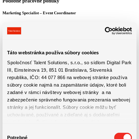
Podobné pracovné ponuky
Marketing Specialist – Event Coordinator
Bratislava
1700 - 2200 €
Detail pracovnej ponuky
Táto webstránka používa súbory cookies
Senior Buyer | Strategický sourcing a dodávatelia v automotive
Spoločnosť Talent Solutions, s.r.o., so sídlom Digital Park
Bratislavský kraj
III, Einsteinova 19, 851 01 Bratislava, Slovenská
1800 - 3000 € Finálna mzda bude dohodnutá indiv...
republika, IČO: 44 077 866 na webovej stránke používa
Detail pracovnej ponuky
súbory cookie najmä na zapamätanie údajov, ktoré boli
zadané v rámci návštevy webovej stránky a na
Máte mzdy pod kontrolou? Hľadáme posilu! Obsadzujeme pozíciu: mzdový
zabezpečenie správneho fungovania prezerania webovej
účtovník / mzdová účtovníčka
stránky a jej funkcionalít. Súbory cookie môžu byť
Bánovce nad Bebravou
uchovávané, používané a zdieľané aj s dodávateľmi
1400 - 1400 € Finálna mzda závisí od skúsenosti...
tretích strán. Ďalšie informácie o zásadách spracúvania
Detail pracovnej ponuky
súborov cookie nájdete
TU
a ďalšie informácie o ochrane
Výber
osobných údajov
TU
.
Potrebné
súhlasu