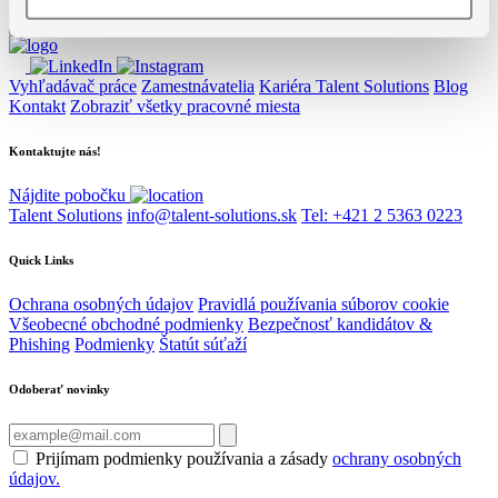
Vyhľadávač práce
Zamestnávatelia
Kariéra Talent Solutions
Blog
Kontakt
Zobraziť všetky pracovné miesta
Kontaktujte nás!
Nájdite pobočku
Talent Solutions
info@talent-solutions.sk
Tel: +421 2 5363 0223
Quick Links
Ochrana osobných údajov
Pravidlá používania súborov cookie
Všeobecné obchodné podmienky
Bezpečnosť kandidátov &
Phishing
Podmienky
Štatút súťaží
Odoberať novinky
Prijímam podmienky používania a zásady
ochrany osobných
údajov.