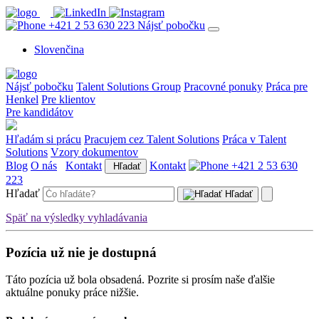
+421 2 53 630 223
Nájsť pobočku
Slovenčina
Nájsť pobočku
Talent Solutions Group
Pracovné ponuky
Práca pre
Henkel
Pre klientov
Pre kandidátov
Hľadám si prácu
Pracujem cez Talent Solutions
Práca v Talent
Solutions
Vzory dokumentov
Blog
O nás
Kontakt
Kontakt
+421 2 53 630
Hľadať
223
Hľadať
Hľadať
Späť na výsledky vyhladávania
Pozícia už nie je dostupná
Táto pozícia už bola obsadená. Pozrite si prosím naše ďalšie
aktuálne ponuky práce nižšie.