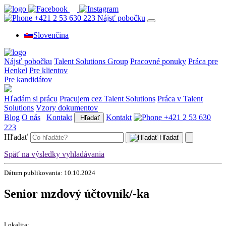
+421 2 53 630 223
Nájsť pobočku
Slovenčina
Nájsť pobočku
Talent Solutions Group
Pracovné ponuky
Práca pre
Henkel
Pre klientov
Pre kandidátov
Hľadám si prácu
Pracujem cez Talent Solutions
Práca v Talent
Solutions
Vzory dokumentov
Blog
O nás
Kontakt
Kontakt
+421 2 53 630
Hľadať
223
Hľadať
Hľadať
Späť na výsledky vyhladávania
Dátum publikovania: 10.10.2024
Senior mzdový účtovník/-ka
Lokalita: