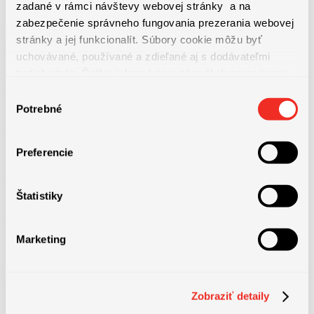
zadané v rámci návštevy webovej stránky a na
​- mesačný bonus vo výške 12,5 % z hrubej mesačnej mzdy
zabezpečenie správneho fungovania prezerania webovej
stránky a jej funkcionalít. Súbory cookie môžu byť
​- 5 dní dovolenky navyše
uchovávané, používané a zdieľané aj s dodávateľmi
tretích strán. Ďalšie informácie o zásadách spracúvania
súborov cookie nájdete
TU
a ďalšie informácie o ochrane
​- príspevok na stravovanie v závodnej jedálni
Výber
osobných údajov
TU
.
Potrebné
súhlasu
​- príspevok zamestnávateľa do 3. piliera
Preferencie
​- vernostný bonus
Štatistiky
​- práca v stabilnej medzinárodnej spoločnosti​
Marketing
Zobraziť detaily