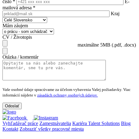
číslo
*
E-
mailová adresa
*
Kraj
Mám záujem
CV / Životopis
maximálne 5MB (.pdf, .docx)
Otázka / komentár
Vaše osobné údaje spracúvame za účelom vybavenia Vašej požiadavky.
Viac
informácií nájdete v
zásadách ochrany osobných údajov.
Vyhľadávač práce
Zamestnávatelia
Kariéra Talent Solutions
Blog
Kontakt
Zobraziť všetky pracovné miesta