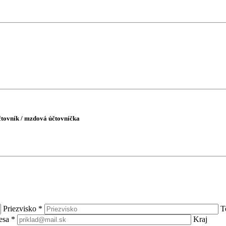
tovník / mzdová účtovníčka
Priezvisko
*
T
resa
*
Kraj