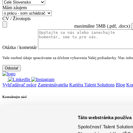
Mám záujem
CV / Životopis
maximálne 5MB (.pdf, .docx)
Otázka / komentár
Vaše osobné údaje spracúvame za účelom vybavenia Vašej požiadavky.
Viac info
Vyhľadávač práce
Zamestnávatelia
Kariéra Talent Solutions
Blog
Kon
Kontaktujte nás!
Nájdite pobočku
Talent Solutions
info@talent-solutions.sk
Tel: +421 2 5363 0223
Táto webstránka používa
Quick Links
Spoločnosť Talent Solutions