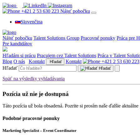
+421 2 53 630 223
Nájsť pobočku
Slovenčina
Nájsť pobočku
Talent Solutions Group
Pracovné ponuky
Práca pre H
Pre kandidátov
Hľadám si prácu
Pracujem cez Talent Solutions
Práca v Talent Soluti
Blog
O nás
Kontakt
Kontakt
+421 2 53 630 223
Hľadať
Hľadať
Hľadať
Späť na výsledky vyhladávania
Pozícia už nie je dostupná
Táto pozícia už bola obsadená. Pozrite si prosím naše ďalšie aktuálne
Podobné pracovné ponuky
Marketing Specialist – Event Coordinator