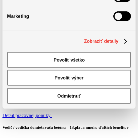
• Z dôvodu zákonných obmedzení na manipuláciu s bremenami je
táto práca vhodná len pre mužov.
Marketing
Zobraziť detaily
Táto pozícia už bola obsadená. Pozrite si prosím naše ďalšie
aktuálne ponuky práce a nájdite svoju príležitosť.
Povoliť všetko
Zobraziť pracovné ponuky
Podobné pracovné ponuky
Povoliť výber
Global Process Owner – Record to Report (m/f)
Odmietnuť
Bratislava
3800 - 4600 € + 13. plat + výkonnostný bonus
Detail pracovnej ponuky
Vodič / vodička domiešavača betónu – 13.plat a mnoho ďalších benefitov