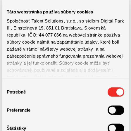
Požiadavky na zamestnanca
Táto webstránka používa súbory cookies
Spoločnosť Talent Solutions, s.r.o., so sídlom Digital Park
III, Einsteinova 19, 851 01 Bratislava, Slovenská
republika, IČO: 44 077 866 na webovej stránke používa
Požiadavky na uchádzača:
súbory cookie najmä na zapamätanie údajov, ktoré boli
zadané v rámci návštevy webovej stránky a na
• Ukončené stredoškolské vzdelanie alebo výučný list.
zabezpečenie správneho fungovania prezerania webovej
stránky a jej funkcionalít. Súbory cookie môžu byť
uchovávané, používané a zdieľané aj s dodávateľmi
• Schopnosť fyzickej práce v trojzmennej prevádzke, niekedy aj v
tretích strán. Ďalšie informácie o zásadách spracúvania
chladnom prostredí.
súborov cookie nájdete
TU
a ďalšie informácie o ochrane
Výber
osobných údajov
TU
.
Potrebné
súhlasu
• Flexibilita a ochota pracovať cez víkendy a sviatky.
Preferencie
• Ochota pracovať v noci.
Štatistiky