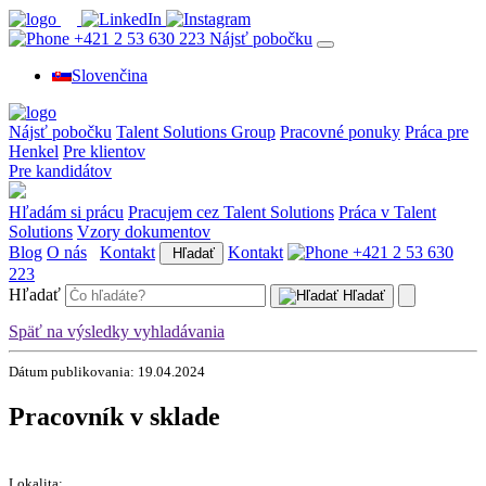
+421 2 53 630 223
Nájsť pobočku
Slovenčina
Nájsť pobočku
Talent Solutions Group
Pracovné ponuky
Práca pre
Henkel
Pre klientov
Pre kandidátov
Hľadám si prácu
Pracujem cez Talent Solutions
Práca v Talent
Solutions
Vzory dokumentov
Blog
O nás
Kontakt
Kontakt
+421 2 53 630
Hľadať
223
Hľadať
Hľadať
Späť na výsledky vyhladávania
Dátum publikovania: 19.04.2024
Pracovník v sklade
Lokalita: