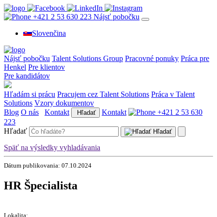
+421 2 53 630 223
Nájsť pobočku
Slovenčina
Nájsť pobočku
Talent Solutions Group
Pracovné ponuky
Práca pre
Henkel
Pre klientov
Pre kandidátov
Hľadám si prácu
Pracujem cez Talent Solutions
Práca v Talent
Solutions
Vzory dokumentov
Blog
O nás
Kontakt
Kontakt
+421 2 53 630
Hľadať
223
Hľadať
Hľadať
Späť na výsledky vyhladávania
Dátum publikovania: 07.10.2024
HR Špecialista
Lokalita: