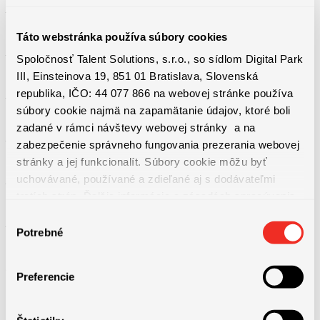
– 13. plat​
Táto webstránka používa súbory cookies
– Bonus v závisloti od výkonu
Spoločnosť Talent Solutions, s.r.o., so sídlom Digital Park
III, Einsteinova 19, 851 01 Bratislava, Slovenská
republika, IČO: 44 077 866 na webovej stránke používa
– Príspevok na stravovanie​
súbory cookie najmä na zapamätanie údajov, ktoré boli
zadané v rámci návštevy webovej stránky a na
– Životná poistka​
zabezpečenie správneho fungovania prezerania webovej
stránky a jej funkcionalít. Súbory cookie môžu byť
uchovávané, používané a zdieľané aj s dodávateľmi
– 5 sick day za rok​
tretích strán. Ďalšie informácie o zásadách spracúvania
súborov cookie nájdete
TU
a ďalšie informácie o ochrane
Výber
– Home office (50/50)
osobných údajov
TU
.
Potrebné
súhlasu
a iné ..
Preferencie