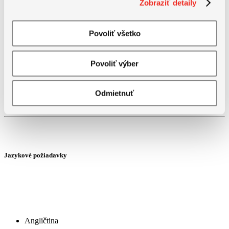
Zobraziť detaily
Vysokoškolské I. stupňa
Povoliť všetko
Vysokoškolské II. stupňa
Povoliť výber
Vysokoškolské III. stupňa
Odmietnuť
Jazykové požiadavky
Angličtina