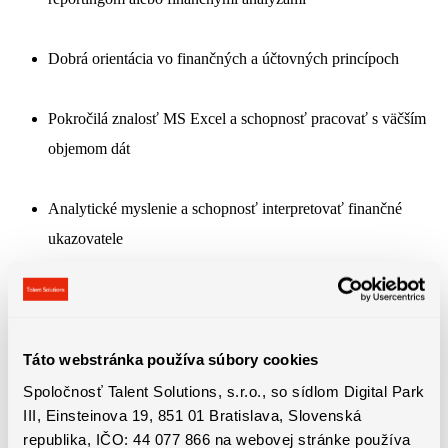
Dobrá orientácia vo finančných a účtovných princípoch
Pokročilá znalosť MS Excel a schopnosť pracovať s väčším
objemom dát
Analytické myslenie a schopnosť interpretovať finančné
ukazovatele
Komunikačné a prezentačné zručnosti pri práci s
manažmentom
Táto webstránka používa súbory cookies
Anglický jazyk na úrovni umožňujúcej pracovnú
Spoločnosť Talent Solutions, s.r.o., so sídlom Digital Park
III, Einsteinova 19, 851 01 Bratislava, Slovenská
komunikáciu
republika, IČO: 44 077 866 na webovej stránke používa