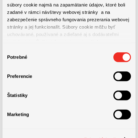
súbory cookie najmä na zapamätanie údajov, ktoré boli
Výhodou je skúsenosť s nástrojmi ako Power BI alebo
zadané v rámci návštevy webovej stránky a na
Profit+
zabezpečenie správneho fungovania prezerania webovej
stránky a jej funkcionalít. Súbory cookie môžu byť
uchovávané, používané a zdieľané aj s dodávateľmi
tretích strán. Ďalšie informácie o zásadách spracúvania
súborov cookie nájdete
TU
a ďalšie informácie o ochrane
Výber
osobných údajov
TU
.
Potrebné
súhlasu
Preferencie
Požadované vzdelanie
Štatistiky
Marketing
Stredoškolské s maturitou