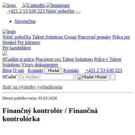
+421 2 53 630 223
Nájsť pobočku
Slovenčina
Nájsť pobočku
Talent Solutions Group
Pracovné ponuky
Práca pre
Henkel
Pre klientov
Pre kandidátov
Hľadám si prácu
Pracujem cez Talent Solutions
Práca v Talent
Solutions
Vzory dokumentov
Blog
O nás
Kontakt
Kontakt
+421 2 53 630 223
Hľadať
Hľadať
Hľadať
Späť na výsledky vyhladávania
Dátum publikovania: 05.03.2026
Finančný kontrolór / Finančná
kontrolórka