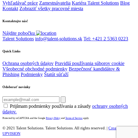
Vyhľadávač práce
Zamestnávatelia
Kariéra Talent Solutions
Blog
Kontakt
Zobraziť všetky pracovné miesta
Kontaktujte nás!
Nájdite pobočku
Talent Solutions
info@talent-solutions.sk
Tel: +421 2 5363 0223
Quick Links
Ochrana osobných údajov
Pravidlá používania súborov cookie
Všeobecné obchodné podmienky
Bezpečnosť kandidátov &
Phishing
Podmienky
Štatút súťaží
Odoberať novinky
Prijímam podmienky používania a zásady
ochrany osobných
údajov.
Protected by reCAPTCHA and the Google
Privacy Policy
and
Terms of Service
apply.
© 2021 Talent Solutions. Talent Solutions.
All rights reserved. |
Created by
UPVISION