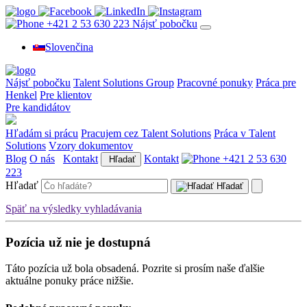
+421 2 53 630 223
Nájsť pobočku
Slovenčina
Nájsť pobočku
Talent Solutions Group
Pracovné ponuky
Práca pre
Henkel
Pre klientov
Pre kandidátov
Hľadám si prácu
Pracujem cez Talent Solutions
Práca v Talent
Solutions
Vzory dokumentov
Blog
O nás
Kontakt
Kontakt
+421 2 53 630
Hľadať
223
Hľadať
Hľadať
Späť na výsledky vyhladávania
Pozícia už nie je dostupná
Táto pozícia už bola obsadená. Pozrite si prosím naše ďalšie
aktuálne ponuky práce nižšie.