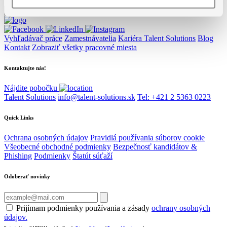
Vyhľadávač práce
Zamestnávatelia
Kariéra Talent Solutions
Blog
Kontakt
Zobraziť všetky pracovné miesta
Kontaktujte nás!
Nájdite pobočku
Talent Solutions
info@talent-solutions.sk
Tel: +421 2 5363 0223
Quick Links
Ochrana osobných údajov
Pravidlá používania súborov cookie
Všeobecné obchodné podmienky
Bezpečnosť kandidátov &
Phishing
Podmienky
Štatút súťaží
Odoberať novinky
Prijímam podmienky používania a zásady
ochrany osobných
údajov.