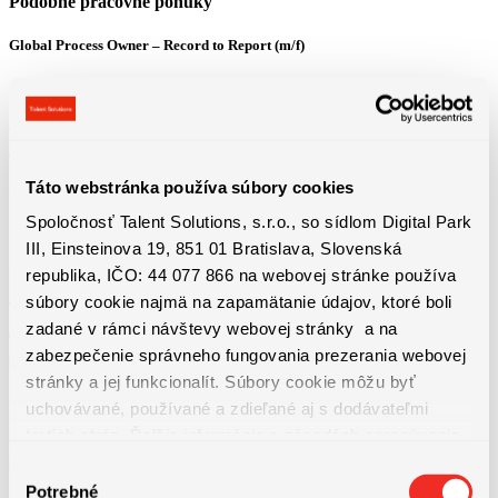
Podobné pracovné ponuky
Global Process Owner – Record to Report (m/f)
Bratislava
3800 - 4600 € + 13. plat + výkonnostný bonus
Detail pracovnej ponuky
Táto webstránka používa súbory cookies
Vodič / vodička domiešavača betónu – 13.plat a mnoho ďalších benefitov
Spoločnosť Talent Solutions, s.r.o., so sídlom Digital Park
Košice
III, Einsteinova 19, 851 01 Bratislava, Slovenská
1100 - 1650 € Priemerná hrubá mzda od 1650 € (z...
republika, IČO: 44 077 866 na webovej stránke používa
Detail pracovnej ponuky
súbory cookie najmä na zapamätanie údajov, ktoré boli
zadané v rámci návštevy webovej stránky a na
Technická údržba výrobných liniek | ubytovanie, bonusy a nadštandardné
zabezpečenie správneho fungovania prezerania webovej
príplatky
stránky a jej funkcionalít. Súbory cookie môžu byť
Bratislava
uchovávané, používané a zdieľané aj s dodávateľmi
1550 - 1750 € + dochádzkový bonus 50€ + mesačné...
tretích strán. Ďalšie informácie o zásadách spracúvania
Detail pracovnej ponuky
súborov cookie nájdete
TU
a ďalšie informácie o ochrane
Výber
osobných údajov
TU
.
Potrebné
súhlasu