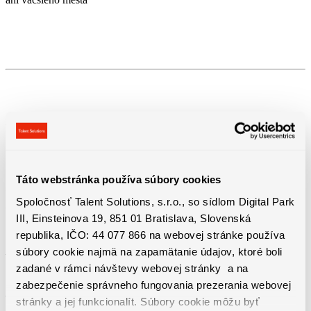
Benefity práce
Táto webstránka používa súbory cookies
+ variabilná zložka mzdy, ktorá sa pohybuje od 300-1200Eur
Spoločnosť Talent Solutions, s.r.o., so sídlom Digital Park
brutto/mesiac
III, Einsteinova 19, 851 01 Bratislava, Slovenská
republika, IČO: 44 077 866 na webovej stránke používa
súbory cookie najmä na zapamätanie údajov, ktoré boli
– Výborný podporujúci sa kolektív
zadané v rámci návštevy webovej stránky a na
zabezpečenie správneho fungovania prezerania webovej
– Motivačné finančné ohodnotenie
stránky a jej funkcionalít. Súbory cookie môžu byť