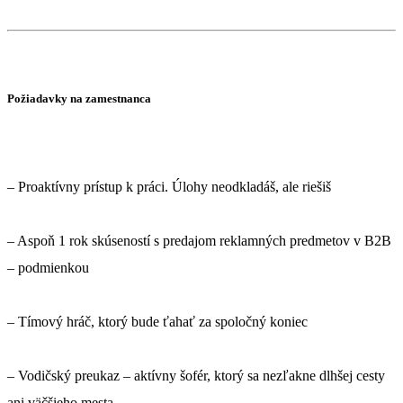
Požiadavky na zamestnanca
– Proaktívny prístup k práci. Úlohy neodkladáš, ale riešiš
– Aspoň 1 rok skúseností s predajom reklamných predmetov v B2B
– podmienkou
– Tímový hráč, ktorý bude ťahať za spoločný koniec
– Vodičský preukaz – aktívny šofér, ktorý sa nezľakne dlhšej cesty
ani väčšieho mesta