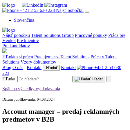
+421 2 53 630 223
Nájsť pobočku
Slovenčina
Nájsť pobočku
Talent Solutions Group
Pracovné ponuky
Práca pre
Henkel
Pre klientov
Pre kandidátov
Hľadám si prácu
Pracujem cez Talent Solutions
Práca v Talent
Solutions
Vzory dokumentov
Blog
O nás
Kontakt
Kontakt
+421 2 53 630
Hľadať
223
Hľadať
Hľadať
Späť na výsledky vyhladávania
Dátum publikovania: 04.03.2024
Account manager – predaj reklamných
predmetov v B2B