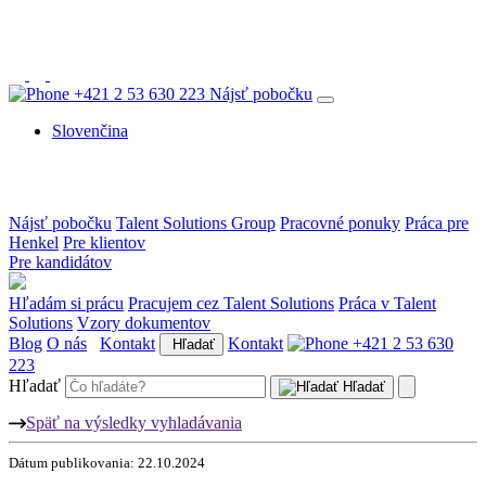
+421 2 53 630 223
Nájsť pobočku
Slovenčina
Nájsť pobočku
Talent Solutions Group
Pracovné ponuky
Práca pre
Henkel
Pre klientov
Pre kandidátov
Hľadám si prácu
Pracujem cez Talent Solutions
Práca v Talent
Solutions
Vzory dokumentov
Blog
O nás
Kontakt
Kontakt
+421 2 53 630
Hľadať
223
Hľadať
Hľadať
Späť na výsledky vyhladávania
Dátum publikovania: 22.10.2024