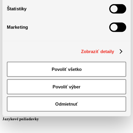
• Zabezpečenie pracovného oblečenia a obuvi
Štatistiky
• Zvýhodnený nákup výrobkov v podnikovej predajni
Marketing
• Hradená vstupná lekárska prehliadka a hradené preventívne
prehliadky
Zobraziť detaily
• Zabezpečenie potravinárskeho preukazu
Povoliť všetko
Povoliť výber
Odmietnuť
Jazykové požiadavky