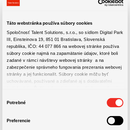
• 15% z priemernej mesačnej mzdy ako odmeny k vášmu platu
• Nadštandardné príplatky
Táto webstránka používa súbory cookies
Spoločnosť Talent Solutions, s.r.o., so sídlom Digital Park
• Rizikové príplatky
III, Einsteinova 19, 851 01 Bratislava, Slovenská
republika, IČO: 44 077 866 na webovej stránke používa
súbory cookie najmä na zapamätanie údajov, ktoré boli
• Dochádzkový bonus
zadané v rámci návštevy webovej stránky a na
zabezpečenie správneho fungovania prezerania webovej
• Príplatky za poobedné, nočné, víkendové a sviatočné zmeny
stránky a jej funkcionalít. Súbory cookie môžu byť
uchovávané, používané a zdieľané aj s dodávateľmi
tretích strán. Ďalšie informácie o zásadách spracúvania
• Stravný lístok v hodnote 6,23€, alebo finančný príspevok na
súborov cookie nájdete
TU
a ďalšie informácie o ochrane
Výber
stravovanie
osobných údajov
TU
.
Potrebné
súhlasu
• Stravovanie v podnikovej jedálni
Preferencie