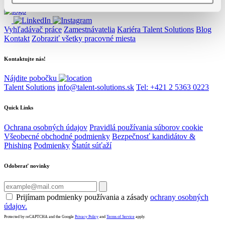
Vyhľadávač práce
Zamestnávatelia
Kariéra Talent Solutions
Blog
Kontakt
Zobraziť všetky pracovné miesta
Kontaktujte nás!
Nájdite pobočku
Talent Solutions
info@talent-solutions.sk
Tel: +421 2 5363 0223
Quick Links
Ochrana osobných údajov
Pravidlá používania súborov cookie
Všeobecné obchodné podmienky
Bezpečnosť kandidátov &
Phishing
Podmienky
Štatút súťaží
Odoberať novinky
Prijímam podmienky používania a zásady
ochrany osobných
údajov.
Protected by reCAPTCHA and the Google
Privacy Policy
and
Terms of Service
apply.