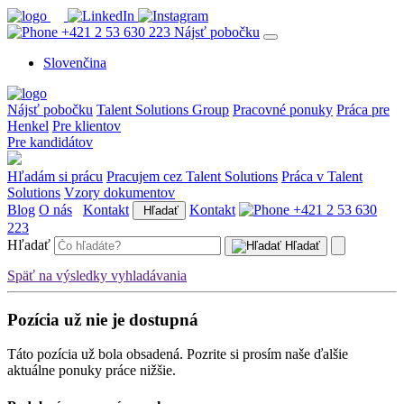
+421 2 53 630 223
Nájsť pobočku
Slovenčina
Nájsť pobočku
Talent Solutions Group
Pracovné ponuky
Práca pre
Henkel
Pre klientov
Pre kandidátov
Hľadám si prácu
Pracujem cez Talent Solutions
Práca v Talent
Solutions
Vzory dokumentov
Blog
O nás
Kontakt
Kontakt
+421 2 53 630
Hľadať
223
Hľadať
Hľadať
Späť na výsledky vyhladávania
Pozícia už nie je dostupná
Táto pozícia už bola obsadená. Pozrite si prosím naše ďalšie
aktuálne ponuky práce nižšie.