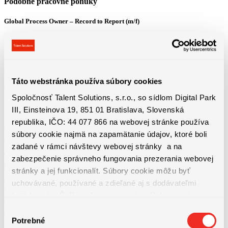
Podobné pracovné ponuky
Global Process Owner – Record to Report (m/f)
Bratislava
3800 - 4600 € + 13. plat + výkonnostný bonus
Detail pracovnej ponuky
Táto webstránka používa súbory cookies
Vodič / vodička domiešavača betónu – 13.plat a mnoho ďalších benefitov
Spoločnosť Talent Solutions, s.r.o., so sídlom Digital Park
III, Einsteinova 19, 851 01 Bratislava, Slovenská
Košice
1100 - 1650 € Priemerná hrubá mzda od 1650 € (z...
republika, IČO: 44 077 866 na webovej stránke používa
súbory cookie najmä na zapamätanie údajov, ktoré boli
Detail pracovnej ponuky
zadané v rámci návštevy webovej stránky a na
Technická údržba výrobných liniek | ubytovanie, bonusy a nadštandardné
zabezpečenie správneho fungovania prezerania webovej
príplatky
stránky a jej funkcionalít. Súbory cookie môžu byť
uchovávané, používané a zdieľané aj s dodávateľmi
Bratislava
1550 - 1750 € + dochádzkový bonus 50€ + mesačné...
tretích strán. Ďalšie informácie o zásadách spracúvania
súborov cookie nájdete
TU
a ďalšie informácie o ochrane
Výber
Detail pracovnej ponuky
osobných údajov
TU
.
Potrebné
súhlasu