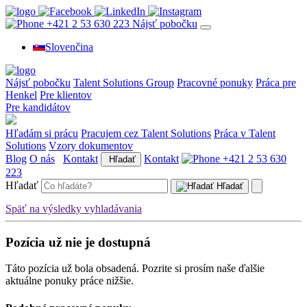
+421 2 53 630 223
Nájsť pobočku
Slovenčina
Nájsť pobočku
Talent Solutions Group
Pracovné ponuky
Práca pre
Henkel
Pre klientov
Pre kandidátov
Hľadám si prácu
Pracujem cez Talent Solutions
Práca v Talent
Solutions
Vzory dokumentov
Blog
O nás
Kontakt
Kontakt
+421 2 53 630
Hľadať
223
Hľadať
Hľadať
Späť na výsledky vyhladávania
Pozícia už nie je dostupná
Táto pozícia už bola obsadená. Pozrite si prosím naše ďalšie
aktuálne ponuky práce nižšie.