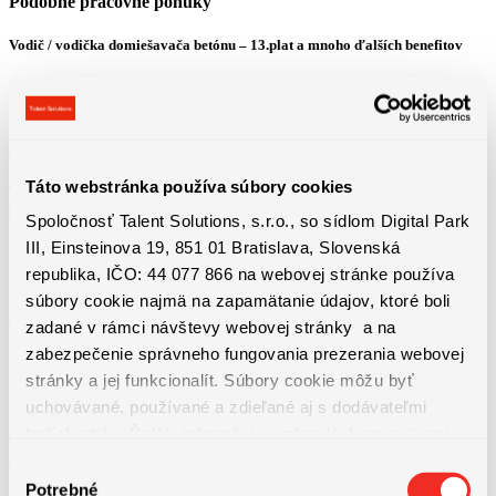
Podobné pracovné ponuky
Vodič / vodička domiešavača betónu – 13.plat a mnoho ďalších benefitov
Košice
1100 - 1650 € Priemerná hrubá mzda od 1650 € (z...
Detail pracovnej ponuky
Táto webstránka používa súbory cookies
Technická údržba výrobných liniek | ubytovanie, bonusy a nadštandardné
príplatky
Spoločnosť Talent Solutions, s.r.o., so sídlom Digital Park
III, Einsteinova 19, 851 01 Bratislava, Slovenská
Bratislava
republika, IČO: 44 077 866 na webovej stránke používa
1550 - 1750 € + dochádzkový bonus 50€ + mesačné...
súbory cookie najmä na zapamätanie údajov, ktoré boli
Detail pracovnej ponuky
zadané v rámci návštevy webovej stránky a na
zabezpečenie správneho fungovania prezerania webovej
Strojník/strojníčka Košice
stránky a jej funkcionalít. Súbory cookie môžu byť
Košice
uchovávané, používané a zdieľané aj s dodávateľmi
1250 - 1550 € btt. Základná mzda + max. 350 € m...
tretích strán. Ďalšie informácie o zásadách spracúvania
Detail pracovnej ponuky
súborov cookie nájdete
TU
a ďalšie informácie o ochrane
Výber
osobných údajov
TU
.
Potrebné
súhlasu