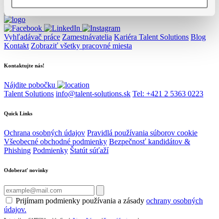
Vyhľadávač práce
Zamestnávatelia
Kariéra Talent Solutions
Blog
Kontakt
Zobraziť všetky pracovné miesta
Kontaktujte nás!
Nájdite pobočku
Talent Solutions
info@talent-solutions.sk
Tel: +421 2 5363 0223
Quick Links
Ochrana osobných údajov
Pravidlá používania súborov cookie
Všeobecné obchodné podmienky
Bezpečnosť kandidátov &
Phishing
Podmienky
Štatút súťaží
Odoberať novinky
Prijímam podmienky používania a zásady
ochrany osobných
údajov.