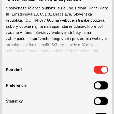
Spoločnosť Talent Solutions, s.r.o., so sídlom Digital Park
Základný plat 1032€ brutto/mesiac + variabilná časť 30%
III, Einsteinova 19, 851 01 Bratislava, Slovenská
republika, IČO: 44 077 866 na webovej stránke používa
Priemerný plat 1342€ brutto/mesiac + bonusy
súbory cookie najmä na zapamätanie údajov, ktoré boli
zadané v rámci návštevy webovej stránky a na
zabezpečenie správneho fungovania prezerania webovej
+ 13ty plat,
stránky a jej funkcionalít. Súbory cookie môžu byť
uchovávané, používané a zdieľané aj s dodávateľmi
+ Ročná prémia
tretích strán. Ďalšie informácie o zásadách spracúvania
súborov cookie nájdete
TU
a ďalšie informácie o ochrane
Výber
osobných údajov
TU
.
Potrebné
+ Kvartálna prémia
súhlasu
Preferencie
+ Ročný dochádzkový bonus
+ Možnosti odborného a kariérneho rastu
Štatistiky