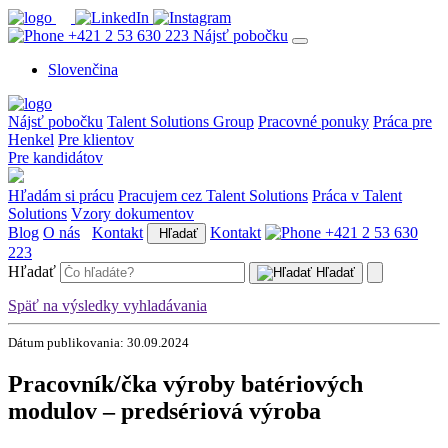
+421 2 53 630 223
Nájsť pobočku
Slovenčina
Nájsť pobočku
Talent Solutions Group
Pracovné ponuky
Práca pre
Henkel
Pre klientov
Pre kandidátov
Hľadám si prácu
Pracujem cez Talent Solutions
Práca v Talent
Solutions
Vzory dokumentov
Blog
O nás
Kontakt
Kontakt
+421 2 53 630
Hľadať
223
Hľadať
Hľadať
Späť na výsledky vyhladávania
Dátum publikovania: 30.09.2024
Pracovník/čka výroby batériových
modulov – predsériová výroba