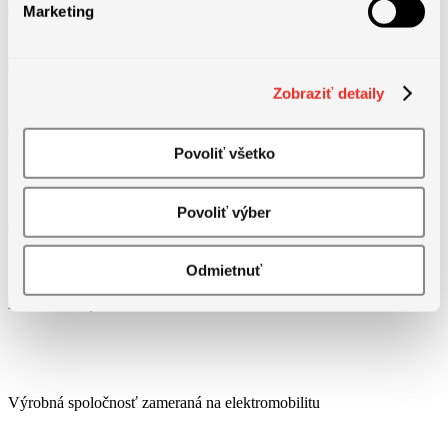
+ Príspevok na stravu nad rámec zákona
Marketing
+ Príspevok na dochádzanie od 26 km na jednu cestu
Zobraziť detaily
+ Práca v novom a modernom prostredí, hneď pri výjazde z diaľnice
Povoliť všetko
Povoliť výber
Odmietnuť
Informácie o spoločnosti
Výrobná spoločnosť zameraná na elektromobilitu