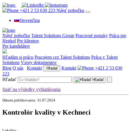
+421 2 53 630 223
Nájsť pobočku
Slovenčina
Nájsť pobočku
Talent Solutions Group
Pracovné ponuky
Práca pre
Henkel
Pre klientov
Pre kandidátov
Hľadám si prácu
Pracujem cez Talent Solutions
Práca v Talent
Solutions
Vzory dokumentov
Blog
O nás
Kontakt
Kontakt
+421 2 53 630
Hľadať
223
Hľadať
Hľadať
Späť na výsledky vyhladávania
Dátum publikovania: 31.07.2024
Kontrolór kvality v Kechneci
Lokalita: