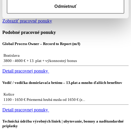
Táto pozícia už bola obsadená. Pozrite si prosím naše ďalšie
Odmietnuť
aktuálne ponuky práce a nájdite svoju príležitosť.
Zobraziť pracovné ponuky
Podobné pracovné ponuky
Global Process Owner – Record to Report (m/f)
Bratislava
3800 - 4600 € + 13. plat + výkonnostný bonus
Detail pracovnej ponuky
Vodič / vodička domiešavača betónu – 13.plat a mnoho ďalších benefitov
Košice
1100 - 1650 € Priemerná hrubá mzda od 1650 € (z...
Detail pracovnej ponuky
Technická údržba výrobných liniek | ubytovanie, bonusy a nadštandardné
príplatky