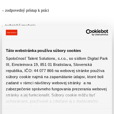
– zodpovedný prístup k práci
– technické myslenie
– čítanie výkresovej dokumentácie – veľkou výhodou
Táto webstránka používa súbory cookies
– dobrý zdravotný stav – práca v stoji
Spoločnosť Talent Solutions, s.r.o., so sídlom Digital Park
III, Einsteinova 19, 851 01 Bratislava, Slovenská
republika, IČO: 44 077 866 na webovej stránke používa
súbory cookie najmä na zapamätanie údajov, ktoré boli
zadané v rámci návštevy webovej stránky a na
zabezpečenie správneho fungovania prezerania webovej
stránky a jej funkcionalít. Súbory cookie môžu byť
uchovávané, používané a zdieľané aj s dodávateľmi
Benefity práce
tretích strán. Ďalšie informácie o zásadách spracúvania
súborov cookie nájdete
TU
a ďalšie informácie o ochrane