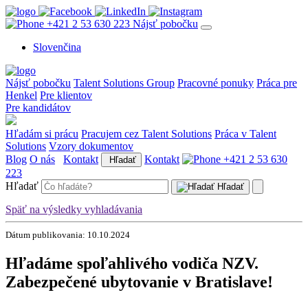
+421 2 53 630 223
Nájsť pobočku
Slovenčina
Nájsť pobočku
Talent Solutions Group
Pracovné ponuky
Práca pre
Henkel
Pre klientov
Pre kandidátov
Hľadám si prácu
Pracujem cez Talent Solutions
Práca v Talent
Solutions
Vzory dokumentov
Blog
O nás
Kontakt
Kontakt
+421 2 53 630
Hľadať
223
Hľadať
Hľadať
Späť na výsledky vyhladávania
Dátum publikovania: 10.10.2024
Hľadáme spoľahlivého vodiča NZV.
Zabezpečené ubytovanie v Bratislave!