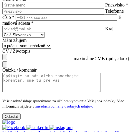
Priezvisko
*
Telefónne
číslo
*
E-
mailová adresa
*
Kraj
Mám záujem
CV / Životopis
maximálne 5MB (.pdf, .docx)
Otázka / komentár
Vaše osobné údaje spracúvame za účelom vybavenia Vašej požiadavky.
Viac
informácií nájdete v
zásadách ochrany osobných údajov.