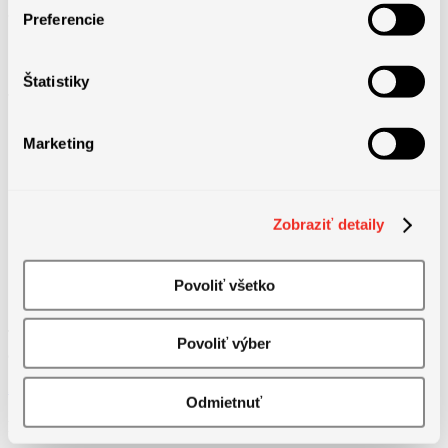
Preferencie
Štatistiky
Jazykové požiadavky
Marketing
Zobraziť detaily
Povoliť všetko
Táto pozícia už bola obsadená. Pozrite si prosím naše ďalšie
Povoliť výber
aktuálne ponuky práce a nájdite svoju príležitosť.
Zobraziť pracovné ponuky
Odmietnuť
Podobné pracovné ponuky