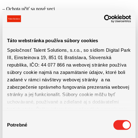
– Ochota učiť sa nové veci
Táto webstránka používa súbory cookies
Spoločnosť Talent Solutions, s.r.o., so sídlom Digital Park
III, Einsteinova 19, 851 01 Bratislava, Slovenská
Benefity práce
republika, IČO: 44 077 866 na webovej stránke používa
súbory cookie najmä na zapamätanie údajov, ktoré boli
zadané v rámci návštevy webovej stránky a na
zabezpečenie správneho fungovania prezerania webovej
+ 13 plat a 14 plat
stránky a jej funkcionalít. Súbory cookie môžu byť
uchovávané, používané a zdieľané aj s dodávateľmi
tretích strán. Ďalšie informácie o zásadách spracúvania
Základná mzda môže byť vyššia, závisí od skúseností kandidáta.
súborov cookie nájdete
TU
a ďalšie informácie o ochrane
Výber
osobných údajov
TU
.
Potrebné
súhlasu