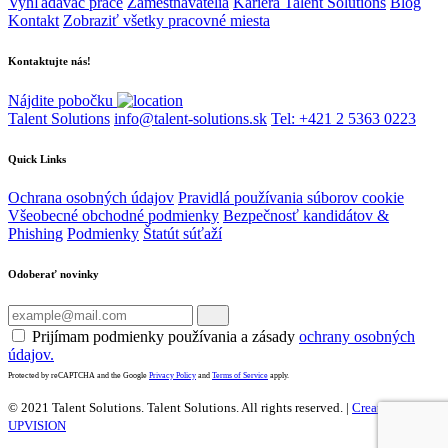
Vyhľadávač práce
Zamestnávatelia
Kariéra Talent Solutions
Blog
Kontakt
Zobraziť všetky pracovné miesta
Kontaktujte nás!
Nájdite pobočku
Talent Solutions
info@talent-solutions.sk
Tel: +421 2 5363 0223
Quick Links
Ochrana osobných údajov
Pravidlá používania súborov cookie
Všeobecné obchodné podmienky
Bezpečnosť kandidátov &
Phishing
Podmienky
Štatút súťaží
Odoberať novinky
Prijímam podmienky používania a zásady
ochrany osobných
údajov.
Protected by reCAPTCHA and the Google
Privacy Policy
and
Terms of Service
apply.
© 2021 Talent Solutions. Talent Solutions.
All rights reserved. |
Created by
UPVISION