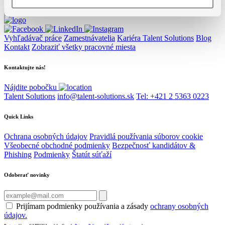
Vyhľadávač práce
Zamestnávatelia
Kariéra Talent Solutions
Blog
Kontakt
Zobraziť všetky pracovné miesta
Kontaktujte nás!
Nájdite pobočku
Talent Solutions
info@talent-solutions.sk
Tel: +421 2 5363 0223
Quick Links
Ochrana osobných údajov
Pravidlá používania súborov cookie
Všeobecné obchodné podmienky
Bezpečnosť kandidátov &
Phishing
Podmienky
Štatút súťaží
Odoberať novinky
Prijímam podmienky používania a zásady
ochrany osobných
údajov.