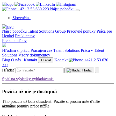
+421 2 53 630 223
Nájsť pobočku
Slovenčina
Nájsť pobočku
Talent Solutions Group
Pracovné ponuky
Práca pre
Henkel
Pre klientov
Pre kandidátov
Hľadám si prácu
Pracujem cez Talent Solutions
Práca v Talent
Solutions
Vzory dokumentov
Blog
O nás
Kontakt
Kontakt
+421 2 53 630
Hľadať
223
Hľadať
Hľadať
Späť na výsledky vyhladávania
Pozícia už nie je dostupná
Táto pozícia už bola obsadená. Pozrite si prosím naše ďalšie
aktuálne ponuky práce nižšie.