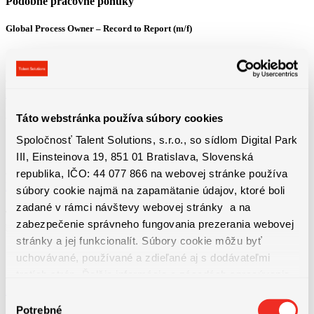
Podobné pracovné ponuky
Global Process Owner – Record to Report (m/f)
Bratislava
3800 - 4600 € + 13. plat + výkonnostný bonus
Detail pracovnej ponuky
Táto webstránka používa súbory cookies
Vodič / vodička domiešavača betónu – 13.plat a mnoho ďalších benefitov
Spoločnosť Talent Solutions, s.r.o., so sídlom Digital Park
Košice
III, Einsteinova 19, 851 01 Bratislava, Slovenská
1100 - 1650 € Priemerná hrubá mzda od 1650 € (z...
republika, IČO: 44 077 866 na webovej stránke používa
Detail pracovnej ponuky
súbory cookie najmä na zapamätanie údajov, ktoré boli
zadané v rámci návštevy webovej stránky a na
Technická údržba výrobných liniek | ubytovanie, bonusy a nadštandardné
zabezpečenie správneho fungovania prezerania webovej
príplatky
stránky a jej funkcionalít. Súbory cookie môžu byť
Bratislava
uchovávané, používané a zdieľané aj s dodávateľmi
1550 - 1750 € + dochádzkový bonus 50€ + mesačné...
tretích strán. Ďalšie informácie o zásadách spracúvania
Detail pracovnej ponuky
súborov cookie nájdete
TU
a ďalšie informácie o ochrane
Výber
osobných údajov
TU
.
Potrebné
súhlasu